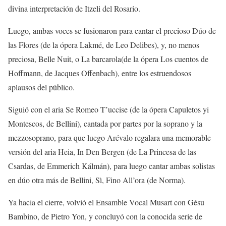
divina interpretación
de
Itzeli del Rosario
.
Luego, ambas voces se fusionaron para cantar el
precioso
Dúo de
las Flores
(de la
ópera
Lakmé
, de Leo Delibes), y, no menos
preciosa
,
Belle Nuit
, o
La barcarola
(de la ópera
Los cuentos de
Hoffmann
, de Jacques Offenbach), entre los estruendosos
aplausos del público.
Siguió
con
el aria
Se Romeo T’uccise
(d
e
la
ó
pera
Capulet
os
y
i
Montescos
, de Bellini
), cantada por partes por
la soprano y la
mezzosoprano, para que luego Arévalo regalara una
memorable
versión
del aria
Heia, In Den Bergen
(de
La Princesa de las
Csardas
, de Emmerich Kálmán),
para luego cantar ambas solistas
en dúo otra más de
Bellini,
Sì, Fino All’ora
(de
Norma
)
.
Ya hacia el cierre,
volvió
el
Ensamble Vocal Musart con
G
é
s
u
Bambino
, de Pietro Yon
, y concluyó con la conocida serie de