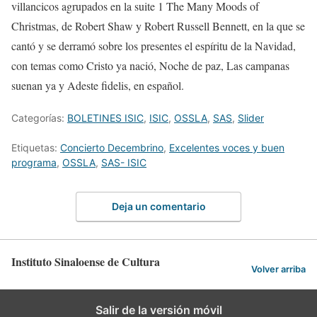
villancicos agrupados en la
suite
1
The Many Moods
o
f
Christmas
, de Robert Shaw
y
Robert Russell Bennett
, en la que se
cantó y se derramó sobre los presentes el espíritu de la Navidad,
con temas como
Cristo ya nació
,
Noche de paz
,
La
s
campanas
suenan ya
y
Adeste fidelis
,
en
español.
Categorías:
BOLETINES ISIC
,
ISIC
,
OSSLA
,
SAS
,
Slider
Etiquetas:
Concierto Decembrino
,
Excelentes voces y buen
programa
,
OSSLA
,
SAS- ISIC
Deja un comentario
Instituto Sinaloense de Cultura
Volver arriba
Salir de la versión móvil