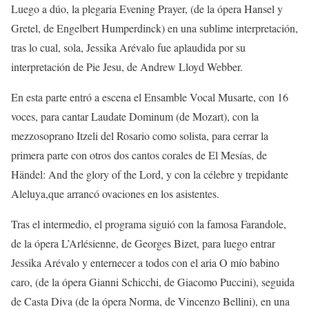
Luego a dúo,
la plegaria
Evening Prayer
, (de la ópera
Hansel y
Gretel
, de Engelbert Humperdinck) e
n una
sublime interpretación
,
tras lo cual, sola,
Jessika Arévalo
fue aplaudida por su
interpretación de
Pie Jesu
, de Andrew Lloyd Webber.
En esta parte entró a escena el
Ensamble
Vocal Musarte, con 16
voces, par
a
cantar
Laudate
Dominum
(de Mozart), con la
mezzosoprano Itzeli del Rosario como solista
, para cerrar la
primera parte con otros dos cantos corales de
El Mesías
, de
Händel
:
And the glory of the Lord
,
y con la
célebre y trepidante
Aleluya
,
que arrancó ovaciones en los asistentes
.
Tras el
intermedio
, el programa siguió con
la famosa
Farandole
,
de la ópera
L’Arlésienne
, de Georges Bizet,
para luego entrar
Jessika Arévalo y enternecer a todos con el a
ria
Ο mío babino
c
aro
, (de
la ópera
Gianni Schicchi
, de Giacomo Puccini), seguida
de
Casta Diva
(d
e la ópera Norma, de Vincenzo Bellini
)
,
en
una