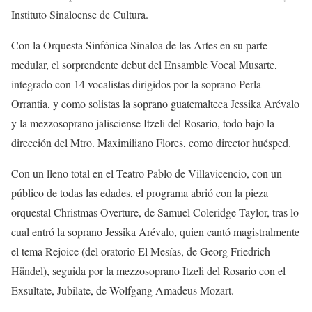
Instituto Sinaloense de Cultura.
Con la
Orquesta Sinfónica Sinaloa de las Artes
en su parte
medular, el sorprendente debut del Ensamble Vocal Musarte,
integrado con 14 vocalistas dirigidos por la soprano Perla
Orrantia, y como solistas la soprano guatemalteca Jessik
a
Arévalo
y la mezzosoprano
jalisciense
Itzeli
del Rosario,
todo
bajo la
dirección del
Mtro.
Maximiliano Flores, como director huésped
.
Con un lleno total en el Teatro Pablo de Villavicencio, con un
público de todas las edades,
e
l programa abrió con la pieza
orquestal
Christmas Overture
, de Samuel Coleridge-Taylor,
tras lo
cual entró
la soprano Jessika Arévalo, quien cantó magistralmente
el tema
Rejoice
(
del oratorio
El Mesías
, de Georg Friedrich
Händel), seguida por la mezzosoprano Itzeli del Rosario con el
Exsultate, Jubilate
, de Wolfgang Amadeus Mozart.