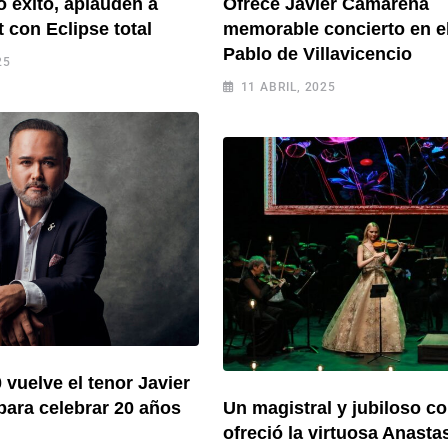
 éxito, aplauden a
Ofrece Javier Camarena
t con Eclipse total
memorable concierto en el
Pablo de Villavicencio
25
11 ABRIL, 2025
 vuelve el tenor Javier
ara celebrar 20 años
Un magistral y jubiloso co
ofreció la virtuosa Anasta