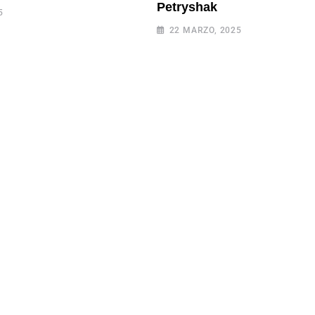
Petryshak
5
22 MARZO, 2025