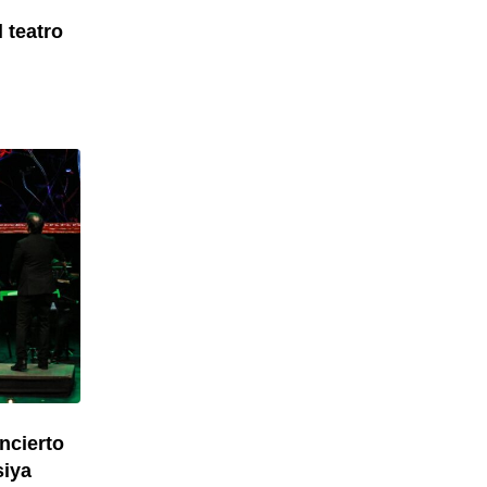
 teatro
ncierto
siya