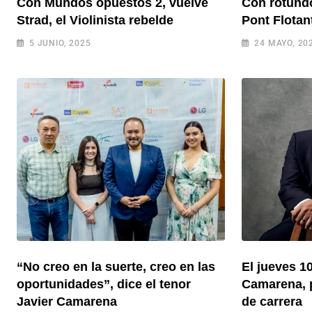
Con Mundos opuestos 2, vuelve
Con rotundo
Strad, el Violinista rebelde
Pont Flotan
5 JUNIO, 2025
24 MAYO, 20
“No creo en la suerte, creo en las
El jueves 10
oportunidades”, dice el tenor
Camarena, p
Javier Camarena
de carrera