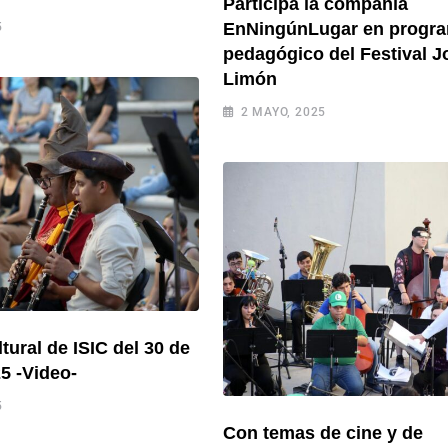
Participa la compañía
EnNingúnLugar en progr
5
pedagógico del Festival J
Limón
2 MAYO, 2025
tural de ISIC del 30 de
25 -Video-
5
Con temas de cine y de