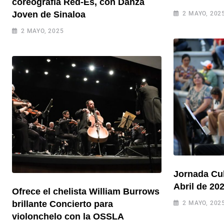
coreografía Red-Es, con Danza
Joven de Sinaloa
2 MAYO, 202
2 MAYO, 2025
Jornada Cul
Abril de 20
Ofrece el chelista William Burrows
brillante Concierto para
2 MAYO, 202
violonchelo con la OSSLA