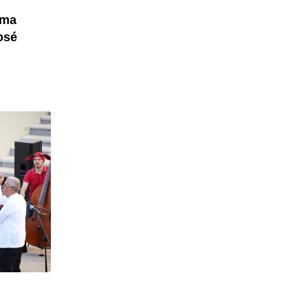
ama
osé