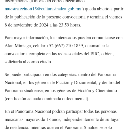
inscripciones
(a través del correo electrónico
muestra.ecinort15@culturasinaloa.gob.mx
)
queda abierto a partir
de la publicación de la presente convocatoria y termina el viernes
8 de noviembre de 2024 a las 23:59 horas.
Para mayor información
, los interesados pueden
comunicarse con
Alan Mimiaga, celular +52 (667) 210 1859,
o consultar la
convocatoria completa en las redes sociales del ISIC, o bien,
solicitarla al correo citado.
Se puede participaran en dos
categorías:
dentro del
Panorama
Nacional
, en los géneros de
Ficción
y
Documental
, y dentro del
Panorama s
inaloense
, en los géneros de
Ficción
y
Cineminuto
(
con f
icción actuada o animada o documental)
.
En el Panorama Nacional podrán participar todas las personas
mexicanas mayores de 18 años, independientem
ente de su lugar
de residencia, mientras que e
n el Panorama Sinaloense solo