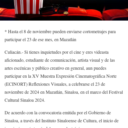
*
Hasta el 8 de noviembre pueden enviarse cortometrajes para
participar el 23 de ese mes, en Mazatlán
Culiacán.- Si
tienes inquietudes por el cine y eres
videasta
aﬁcionado,
estudiante de comunicación, artista visual
y de las
artes escénicas y público creativo en general
, aun puedes
participar en la
XV
Muestra Expresión
C
inematográfica Norte
(ECINORT)
Reflexiones Visuales
, a
celebrarse el 23 de
noviembre de 2024 en Mazatlán, Sinaloa
,
en el marco del Festival
Cultural Sinaloa 2024
.
De acuerdo con la convocatoria emitida por el Gobierno d
e
Sinaloa
,
a través del
Instituto Sinaloense d
e Cultura
, e
l inicio de