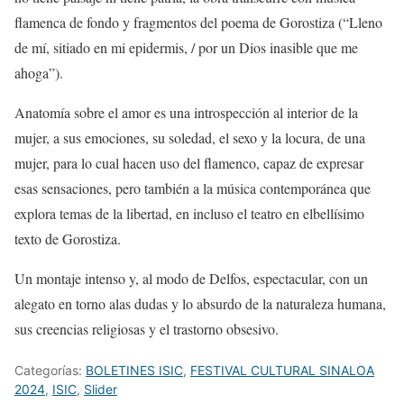
flamenca de fondo y
fragmentos del poema de
Gorostiza
(
“Lleno
de mí, sitiado en mi epidermis, / por un Dios inasible que me
ahoga”)
.
Anatomía sobre el amor
es una introspección al interior de la
mujer, a sus emociones, su soledad,
el sexo y la
locura,
de una
mujer,
para lo cual hacen uso del flamenco, capaz de expresar
esas sensaciones, pero también a la música
contemporánea
que
explora temas de la libertad
,
en incluso el
teatro en
el
bellísimo
texto
de Gorostiza.
Un montaje
intenso
y, al modo de Delfos, espectacular,
con
un
alegato
en torno a
las dudas y lo absurdo de la naturaleza humana,
sus creencias religiosas y el trastorno obsesivo.
Categorías:
BOLETINES ISIC
,
FESTIVAL CULTURAL SINALOA
2024
,
ISIC
,
Slider