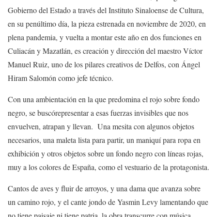
Gobierno del Estado a través del Instituto Sinaloense de Cultura,
en su penúltimo día, la pieza estrenada en noviembre de 2020, en
plena pandemia, y vuelta a montar este año en dos funciones en
Culiacán y Mazatlán, es creación y dirección del maestro Víctor
Man
u
el Ruiz, uno de los pilares creativos de Delfos, con Ángel
Hiram Salomón como jefe técnico.
Con una ambientación en la que predomina el
rojo
sobre fondo
negro, se buscó
representar
a
esas fuerzas invisibles que nos
envuelven, atrapan y llevan.
Una mesita con algunos objetos
necesarios, una maleta lista para partir
, un maniquí para ropa en
exhibición
y otros objetos sobre un fondo negro con líneas rojas,
muy a los colores de España, como el vestuario de la protagonista.
Cantos de aves y fluir de arroyos, y una dama que avanza sobre
un camino rojo, y el cante jondo de Yasmin Levy lamentando que
no tiene paisaje ni tiene patria,
la obra transcurre con
música