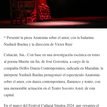
*
Presentó la pieza
Anatomía sobre el amor
, con la bailarina
Nashieli Buelna y la dirección de Víctor Ruiz
Culiacán, Sin.-
Con base
en una investigación escénica
en torno
a
l poema
Muerte sin fin
, de José Gorostiza
, a cargo de la
compañía
Delfos Danza Contemporánea,
radicada en
Mazatlán,
la
intérprete
Nashieli Buelna
protagonizó
el espectáculo
Anatomía
sobre el amor
, con danza contemporánea, flamenco y teatro,
con
una memorable actuación en el Teatro Socorro Astol, de esta
capital.
En el marco del
Festival Cultural
Sinaloa 2024, que organiza el