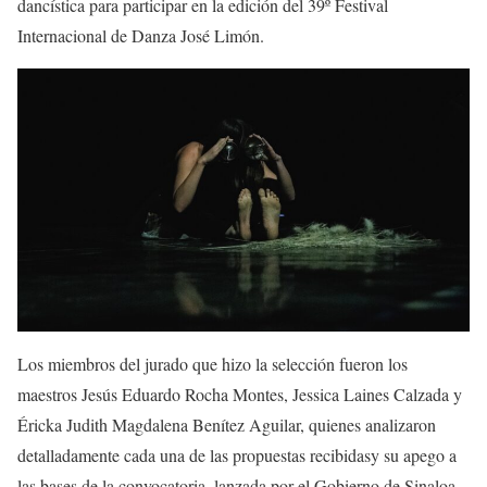
dancística para participar en la edición del 3
9
º Festival
Internacional de Danza José Limón.
Los miembros del jurado que hizo la selección fueron
los
maestros Jesús Eduardo Rocha Montes, Jessica
Laines
Calzada y
Éricka
Judith Magdalena Ben
í
tez Aguilar
, quienes
analizaron
detalladamente cada una de las propuestas recibidas
y
su apego a
las bases de la convocatoria, lanzada por el Gobierno de Sinaloa,