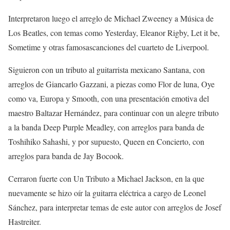
Interpretaron luego el arreglo de Michael
Zweeney
a
M
úsica de
Los Beatles
, con temas como
Yesterday
,
Eleanor
Rigby
,
Let
it
be
,
Sometime
y otr
as
famos
as
canciones
del cuarteto de Liverpool.
Siguieron con
un
tributo al guitarrista mexicano Santana, con
arreglos de Giancarlo
Gazzani
,
a piezas como
Flor de luna
,
Oye
como va
,
Europa
y
Smooth
,
con una
presentación emotiva del
maestro Baltazar Hernández,
para continuar con un alegre tributo
a la banda
Deep
Purple
Meadley
, con arreglos
para banda
de
Toshihiko
Sahashi
,
y por supuesto,
Queen e
n Concierto
, con
arreglos para banda de
Jay
Bocook
.
Cerraron fuerte con
Un Tributo
a
Michael Jackson
, en la que
nuevamente se hizo oír la g
uitarra eléctrica
a cargo de
Leonel
Sánchez
, para interpretar temas de este autor con arreglos de
Josef
Hastreiter
.