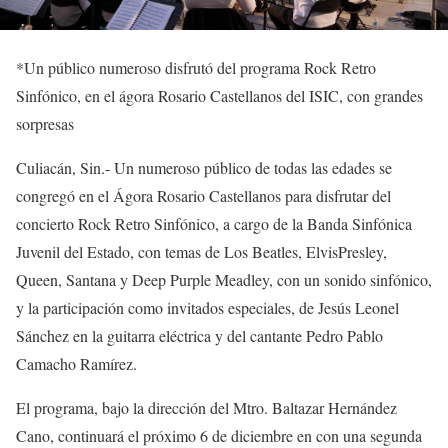
*
Un público numeroso disfrutó
d
el programa
Rock Retro
Sinfónico
,
en el ágora Rosario Castellanos del ISIC, con grandes
sorpresas
Culiacán, Sin.-
Un numero
so
público de todas las edades se
congregó en el Ágora Rosario Castellanos para disfrutar del
concierto
Rock Retro Sinfónico
, a cargo de la
Banda Sinfónica
Juvenil d
el Estado, con temas de
Los Beatles, Elvis
Presley
,
Queen, Santana y Deep
Purple
Meadley
, con un sonido sinfónico,
y la participación como invitados
especiales
, de Jesús Leonel
Sánchez en la guitarra eléctrica y del
cantante Pedro Pablo
Camacho Ramírez.
El programa,
b
ajo la dirección del
Mtro.
Baltazar Hernández
Cano
,
continuará el próximo 6 de diciembre
en
con una segunda