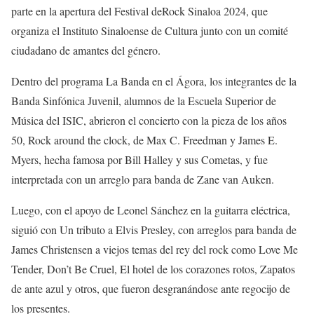
parte en la apertura
del Festival
de
Rock Sinaloa
2024
, que
organiza el
Instituto Sinaloense de Cultura junto con un comité
ciudadano de amantes del género.
Dentro de
l programa
La Banda
en el
Á
gora
, l
os
integrantes de
la
Banda
Sinfónica Juvenil
,
alumnos de la Escuela Superior de
Música del ISIC,
abrieron
el
concierto con la pieza de los años
50,
Rock
around
the
clock
, de
Max C. Freedman y
James E.
Myers
, hecha famosa por
Bill Halley y sus Cometas,
y fue
interpretada
con un arreglo p
ara banda de
Zane
van
Auken
.
Luego, con el apoyo de
Leonel Sánchez en la guitarra eléctrica,
siguió
con
Un tributo a
Elvis Presley
, con arreglo
s para banda
de
James Christensen a
viejos temas del rey del rock como
Love
Me
Tender
,
Don’t
Be Cruel
,
El hotel de los corazones rotos
,
Zapatos
de ante azul
y otros,
que
fueron desgranándose ante regocijo de
los presentes.