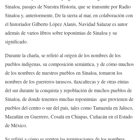
Sinaloa, pasajes de Nuestra Historia
, que se transmite por Radio
Sinaloa
y, anteriormente,
De la sierra al mar
, en colaboración con
el historiador Gilberto López Alanís
, Navidad Salazar es au
tor
además de
varios
libro
s sobre toponimias de Sinaloa y su
significado.
Durante la charla, se refirió al origen de los nombres de los
pueblos
indígenas
, su composición semántica, y de cómo muchos
de los nombres de nuestros pueblos en Sinaloa, tomaron los
nombres de los guerreros tarascos, tlaxcaltecas y de otras
etnias
del sur durante la conquista y repoblación de muchos
pueblos
de
Sinaloa, de donde tenemos muchas toponimias que provienen de
pueblos
del centro o sur del país, tales como Tamazula en Jalisco,
Mazatlán
en
Guerrero
, Cosa
lá
en
Chiapas
, Culiacán en el Estado
de México
.
Se
refirió a có
mo se re
piten
las terminaciones de
los nombres