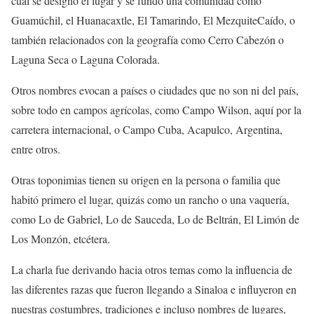
cual se designó el lugar y se fundó una comunidad como
Guamúchil, el
Huanacaxtle
, El Tamarindo, El
Mezquite
Caído
, o
también
relacionados
con la geografía como Cerro Cabezón o
Laguna Seca
o Laguna Colorada
.
Otros nombres evocan a países o ciudades que no son ni del país,
sobre todo en campos agrícolas, como Campo Wilson, aquí por la
carretera internacional, o Campo Cuba, Acapulco, Argentina,
entre otros.
Otras toponimias tienen su origen en la persona o familia que
habitó primero el lugar, quizás como un rancho o una vaquería,
como Lo de Gabriel, Lo de Sauceda, Lo de Beltrán, El
Limón
de
Los Monzón
, etcétera.
La charla fue derivando hacia otros temas como la influencia de
las diferentes razas que fueron llegando a Sinaloa e influyeron en
nuestras costumbres, tradiciones e incluso nombres de lugares,