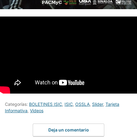
Categorías:
BOLETINES ISIC
,
ISIC
,
OSSLA
,
Slider
,
Tarjeta
Informativa
,
Videos
Deja un comentario