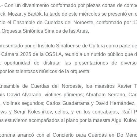
.-
Con un divertimento conformado por piezas cortas de comp
ock, Mozart y Bartók
, la tarde de este miércoles se presentó en e
ncio el Ensamble de Cuerda
s del Noroeste, conformado por
1
 Orquesta Sinfónica Sinaloa de las Artes.
 presentado por el Instituto Sinaloense de Cultura como parte de
 Cámara 2025 de la OSSLA, reunió a un nutrido público que d
a oportunidad de disfrutar las presentaciones de divers
o
por
los talentosos músicos de la orquesta.
Ensamble de Cuerdas del Noroeste, los maestros Xavier T
is David Alvarado, violines primeros;
Abraham Serrano, Carl
a, violines segundos; Carlos Guadarrama y David Hernández, e
ows y Sergi Kolesnikov, cellos, y en los contrabajos, Raúl 
es estuvieron acompañados al piano por la maestra Aigul Kulov
ograma arrancó con el Concierto para Cuerdas en Do Men