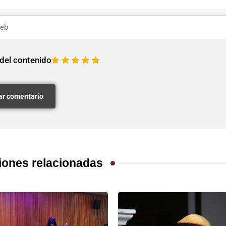
 del contenido
1
2
3
4
5
iones relacionadas