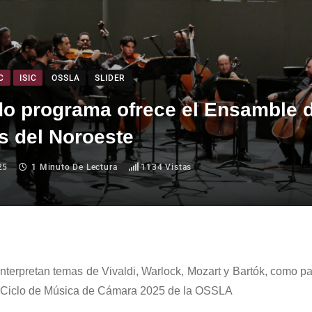
C
ISIC
OSSLA
SLIDER
do programa ofrece el Ensamble 
s del Noroeste
25
1 Minuto De Lectura
1134
Vistas
*Interpretan
temas de
Vivaldi, Warlock, Mozart y Bartók
, como pa
Ciclo de Música de Cámara 2025 de la OSSLA