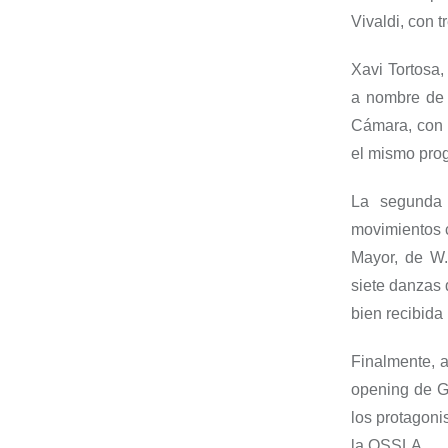
Vivaldi,
con t
Xavi Tortosa
a nombre de 
Cámara, con un
el mismo progr
La segunda
movimientos c
Mayor
, de W.
siete danzas
bien recibida
Finalmente,
a
opening de
G
los protagoni
la OSSLA.