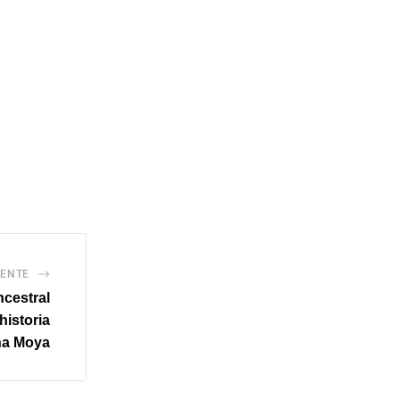
IENTE
ncestral
 historia
ha Moya