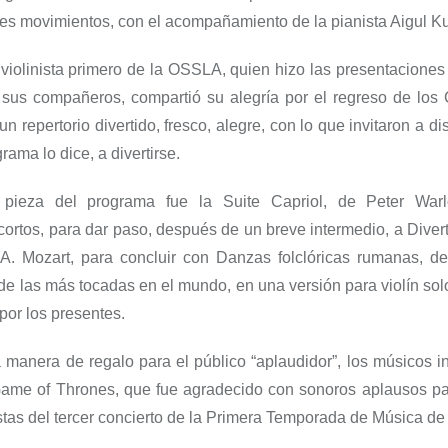
res movimientos, con el acompañamiento de la pianista Aigul K
,
violinista primero de la OSSLA, quien hizo las presentaciones
sus compañeros, compartió su alegría por el regreso de los 
 repertorio divertido, fresco, alegre, con lo que invitaron a di
ama lo dice, a divertirse.
 pieza del programa fue
la
Suite Capriol
, de Peter Warl
ortos, para dar paso, después de un breve intermedio, a
Diver
A. Mozart, para concluir con
Danzas folclóricas
rumanas,
de
de las más tocadas en el mundo,
en una versión para violín so
 por los presentes
.
 manera de regalo para el público “aplaudidor”, los músicos in
ame of Thrones,
que fue agradecido con sonoros aplausos pa
stas del tercer concierto de la Primera Temporada de
Música de