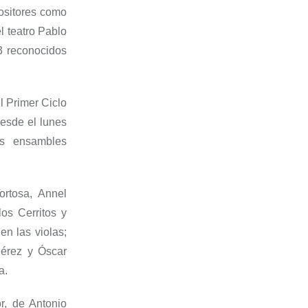
ositores como
l teatro Pablo
3 reconocidos
l Primer Ciclo
esde el lunes
s ensambles
ortosa, Annel
os Cerritos y
n las violas;
Pérez y Óscar
a.
o
r
, de Antonio