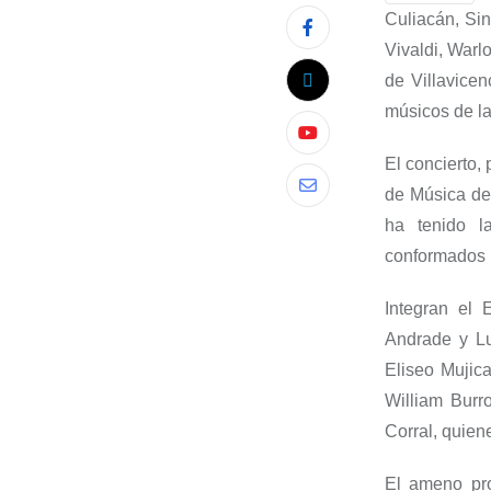
Culiacán, Sin
Vivaldi, Warl
de Villavice
músicos de la
El concierto,
de Música de
ha tenido l
conformado
s
Integran el 
Andrade y Lu
Eliseo Mujic
William Burr
Corral, quien
El am
en
o pr