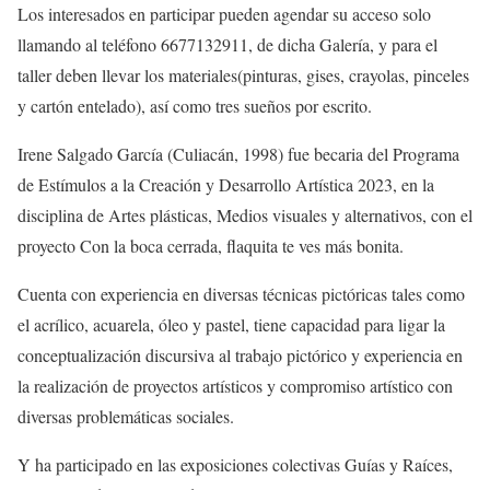
Los interesados en participar pueden agendar su acceso solo
llamando al teléfono 6677132911, de dicha Galería, y
para el
taller
deben llevar
los
materiales
(
pinturas,
gises, crayolas, pinceles
y cartón entelado
)
, así como tres sueños por escrito.
Irene Salgado
García (Culiacán, 1998)
fue becaria del
Programa
de Estímulos a la Creación y Desarrollo Artística 2023
, en la
disciplina de
Artes plásticas, Medios visuales y alternativos
,
con el
proyecto
Con la boca cerrada, flaquita te ves más bonita
.
Cuenta con e
xperiencia en diversas técnicas pictóricas tales como
el
acrílico, acuarela, óleo y pastel
,
tiene
c
apacidad para ligar la
conceptualización discursiva al trabajo pictórico
y e
xperiencia en
la realización de proyectos artísticos
y c
ompromiso artístico con
diversas problemáticas sociales.
Y ha participado en las exposiciones colectivas
Guías y Raíces
,