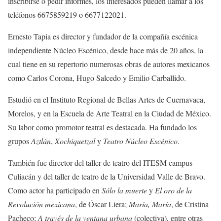
inscribirse o pedir informes, los interesados pueden llamar a los
teléfonos 6675859219 o 6677122021.
Ernesto Tapia es director y fundador de la compañía escénica
independiente Núcleo Escénico, desde hace más de 20 años, la
cual tiene en su repertorio numerosas obras de autores mexicanos
como Carlos Corona, Hugo Salcedo y Emilio Carballido.
Estudió en el Instituto Regional de Bellas Artes de Cuernavaca,
Morelos, y en la Escuela de Arte Teatral en la Ciudad de México.
Su labor como promotor teatral es destacada. Ha fundado los
grupos
Aztlán
,
Xochiquetzal
y
Teatro Núcleo Escénico
.
También fue director del taller de teatro del ITESM campus
Culiacán y del taller de teatro de la Universidad Valle de Bravo.
Como actor ha participado en
Sólo la muerte
y
El oro de la
Revolución mexicana
, de Óscar Liera;
María, María
, de Cristina
Pacheco;
A través de la ventana urbana
(colectiva), entre otras