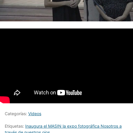
Categorías:
Videos
Etiquetas:
Inaugura el MASIN la expo fotográfica Nosotros a
través de nuestros ojos.