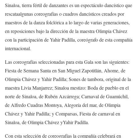
Sinaloa, tierra fértil de danzantes
es un espectáculo dancístico que
re
scata
algunas coreografías o cuadros dancísticos creados por
maestros de la danza folclórica a lo largo de varias generaciones,
en reposiciones bajo la dirección de
la maestra Olimpia Chávez
con la participación de Yahir Padilla,
coreógrafo
de esta compañía
internacional.
L
as coreografías
seleccionadas para esta Gala son las siguientes:
F
iesta
de Semana Santa en San Miguel
Zapotitlán,
Ahome
,
de
Olimpia
Chávez y
Yahir Padilla
;
Sones de tambora
,
original
de la
maestra Livia Manjarrez
;
Sinaloa mestizo:
Boda
de pueblo en el
norte de Sinaloa
, de Rubén
Azcárrega
;
Carnaval de Guamúchil
,
de Alfredo Cuadras Montoya
,
Alegoría del mar
,
de
Olimpia
Chávez y Yahir Padilla
;
y
Comparsas, Fiesta de carnaval en
Sinaloa
, de Olimpia
Chávez y
Yahir Padilla
.
Con esta
selección de coreografías
la compañía celebrará en