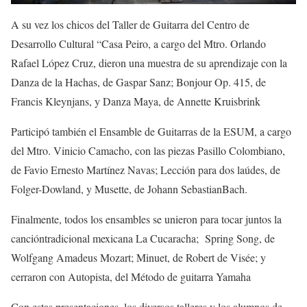
A su vez los chicos del
Taller de Guitarra del Centro de
Desarrollo Cultural “Casa
Peiro
, a cargo del
Mtro. Orlando
Rafael López Cruz
, dieron una muestra de su aprendizaje con la
Danza de la Hachas
, de Gaspar Sanz;
Bonjour
Op
. 415
, de
Francis
Kleynjans
,
y Danza Maya
, de Annette
Kruisbrink
Participó también el
Ensamble de Guitarras de la
ESUM
, a cargo
del Mtro. Vinicio Camacho,
con las piezas
Pasillo Colombiano
,
de Favio Ernesto Martínez Navas;
Lección para dos laúdes
, de
Folger-Dowland
, y
Musette
, de Johann
Sebastian
Bach
.
Final
m
ente, todos los ensambles se unieron para tocar juntos la
canción
tradicional mexicana
La Cucaracha
;
Spring
Song
, de
Wolfgang Amadeus Mozart;
Minuet
, de Robert de
Visée
;
y
cerraron con
Autopista
, del Método de guitarra Yamaha
Con estas presentaciones, los diversos talleres y los alumnos de