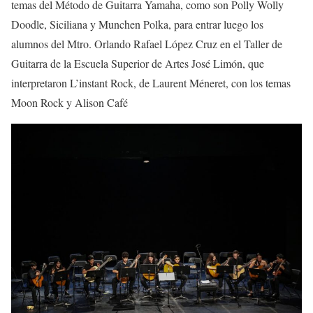
temas del
Método de Guitarra Yamaha
, como son
Polly
Wolly
Doodle
,
Siciliana
y
Munch
en
Polka
,
para entrar lue
go los
alumnos
del Mtro. Orlando Rafael López Cruz
en el T
aller de
Guitarra de la Escuela Superior de Artes José Limón,
que
interpret
aron
L’instant
Rock
, de Laurent
Méneret
, con los temas
Moon Rock
y
Alison Café