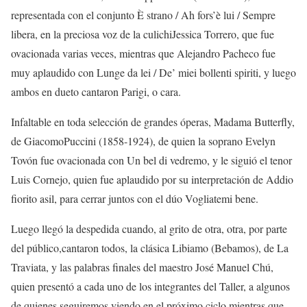
representada con el conjunto
È
strano
/ Ah
fors’è
lui /
Sempre
libera
, en la preciosa voz de la
culichi
Jessica Torrero,
que fue
ovacionada varias veces,
mientras que Alejandro Pacheco fue
muy
aplaudido con
Lunge
da
lei
/ De’
miei
bollenti
spiriti
, y luego
ambos en dueto cantaron
Parigi
, o cara
.
Infaltable en toda selección de grandes óperas,
Madama
Butterfly
,
de G
iacomo
Puccini (1858-1924), de quien la sop
rano Evelyn
Tovón
fue ovacionada
con
Un bel di
vedremo
, y le siguió
el tenor
Luis Cornejo
, quien
fue aplaudido
por su interpretación de
Addio
fiorito
asil
,
para cerrar
juntos
con el dúo
Vogliatemi
bene
.
Luego
llegó
la despedida cuando, al grito de otra, otra, por parte
del público
,
cantaron todos
,
la clásica
Libiamo
(
Bebamos
), de
La
Traviata
, y las palabras finales de
l maestro
José Manuel
Ch
ú
,
quien presentó a cada uno de los integrantes del Taller, a algunos
de quienes
seguiremos viendo
en el próximo ciclo mientras que