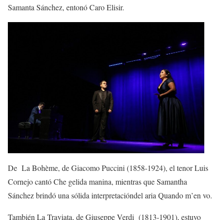
Samanta Sánchez, entonó
Caro
Elisir
.
De
La
Bohème
, de Giacomo Puccini
(1858-1924)
, el tenor Luis
Cornejo cantó
Che
gelida
manina
,
mientras que Samantha
Sánchez
brindó una sólida
interpret
ación
de
l aria
Quando
m’en
vo
.
También
La
Traviata
, de G
iuseppe
Verdi (1813-1901)
,
estuvo