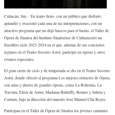
Culiacán, Sin.-
En teatro lleno, con un público que disfrutó,
aplaudió y ovacionó cada una de las interpretaciones, con un
atractivo programa que no dejó huecos para el hastío, el
Taller de
Ópera de Sinaloa del Instituto Sinaloense de Cultura
cerró un
fructífero
ciclo 2023-2024 en el que, además de sus conciertos
reglares en el Teatro Socorro Astol, participó en óperas y otros
eventos especiales.
El gran cierre de ciclo y de temporada se dio en el Teatro Socorro
Astol, donde ofreció el programa
Los mejores extractos de Ópera
,
con
arias y duetos de grandes
óperas
,
como
La Bohemia, La
Traviata
, Elí
xir de
Amor, Madama
Buttetfly
, Romeo y
Julieta
y
Carmen
,
bajo la dirección del maestro
José Manuel
Chú
R
eyes.
Participan en el
Taller de Ópera de Sinaloa
los jóvenes cantantes