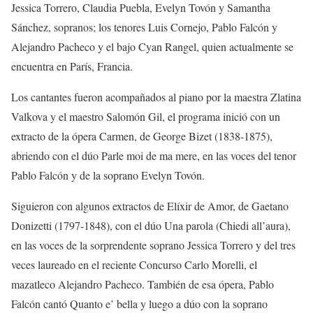
Jessica Torrero
,
Claudia Puebla
,
Evelyn
Tovón
y
Samantha
Sánchez
, sopranos; los tenores
Luis Cornejo
,
Pablo Falcón
y
Alejandro Pacheco
y el bajo
C
yan
Rangel,
quien actualmente se
encuentra en París, Francia.
Los cantantes fueron acompañados al
piano por la maestra
Zlatina
Valkova
y
el maestro
Salomón Gil
,
el programa inició con un
extracto de la ópera
Carmen
,
de George
Bizet
(1838-1875)
,
abriendo con
el dúo
Parle
moi
de
ma
mere
,
en
las voces de
l tenor
Pablo Falcón y
de la soprano Evelyn
Tovón
.
Siguieron
con
algunos extractos de
Elí
xir de
Amor
, de
Gaetano
Donizetti
(1797-1848),
con
el dúo
Una parola (
Chiedi
all’aura
),
en las voces de
la sorprendente soprano
Jessica Torrero y del
tres
veces
laureado en el
reciente
Concurso Carlo
Morelli
, el
mazatleco Alejandro Pacheco.
También de esa ó
pera, Pablo
Falcón cantó
Quanto
e’ bella
y luego a dúo con la soprano