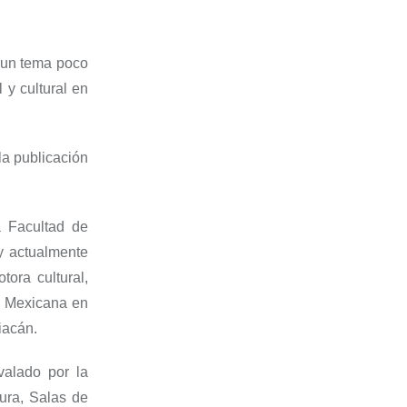
e un tema poco
l y cultural en
la publicación
a Facultad de
y actualmente
ora cultural,
a Mexicana en
iacán.
alado por la
ura, Salas de