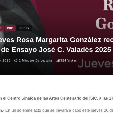
C
ISIC
SLIDER
eves Rosa Margarita González rec
 de Ensayo José C. Valadés 2025
e, 2025
2 Minutos De Lectura
324
Vistas
en el Centro Sinaloa de las Artes Centenario del ISIC, a las 
n.-
En un solemne acto que se llevará a cabo este jueves 20 d