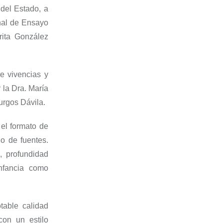
 del Estado, a
onal de Ensayo
rita González
re vivencias y
 la Dra. María
urgos Dávila.
 el formato de
jo de fuentes.
, profundidad
infancia como
table calidad
 con un estilo