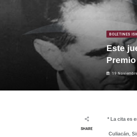
BOLETINES ISI
Este ju
Premio
19 Noviembr
* La cita es 
SHARE
Culiacán, Si