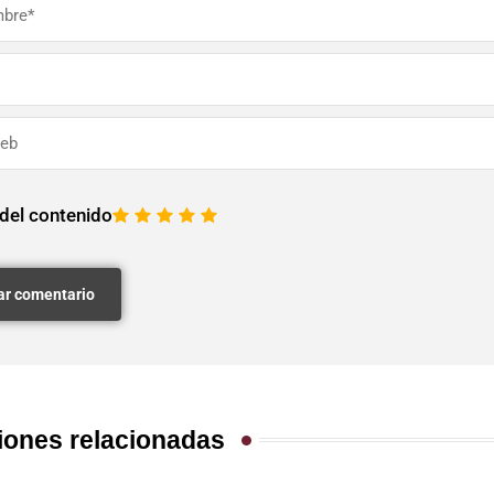
 del contenido
1
2
3
4
5
iones relacionadas