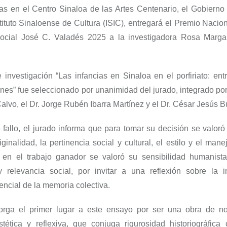
as en el Centro Sinaloa de las Artes Centenario, el Gobierno
stituto Sinaloense de Cultura (ISIC), entregará el Premio Naci
Social José C. Valadés 2025 a la investigadora Rosa Marga
 investigación “Las infancias en Sinaloa en el porfiriato: ent
nes” fue seleccionado por unanimidad del jurado, integrado por
alvo, el Dr. Jorge Rubén Ibarra Martínez y el Dr. César Jesús B
 fallo, el jurado informa que para tomar su decisión se valoró
iginalidad, la pertinencia social y cultural, el estilo y el mane
en el trabajo ganador se valoró su sensibilidad humanista
 relevancia social, por invitar a una reflexión sobre la 
ncial de la memoria colectiva.
torga el primer lugar a este ensayo por ser una obra de no
estética y reflexiva, que conjuga rigurosidad historiográfica