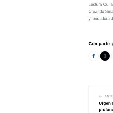
Lectura Culia
Creando Sinal
y fundadora d
Compartir 
ANTE
Urgen h
profund