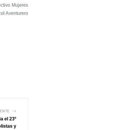
ectivo Mujeres
col Aventurero
IENTE
a el 23º
listas y