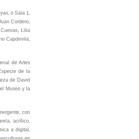
yas, o Sala 1,
 Juan Cordero,
 Cuevas, Lilia
no Capdevila,
enal de Artes
Especie de la
ieza de David
del Museo y la
mergente, con
ela, acrílico,
sica a digital,
 esculturas en