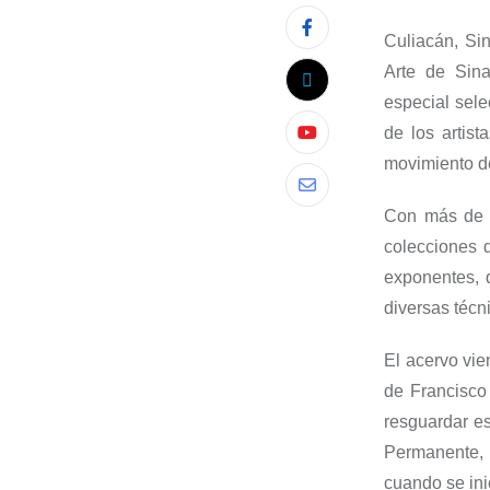
Culiacán,
Si
Arte de Sina
especial sele
de los artis
movimiento d
Con más de 4
colecciones 
exponentes, 
diversas téc
El
acervo vie
de Francisco
resguardar es
P
ermanente, 
cuando se ini