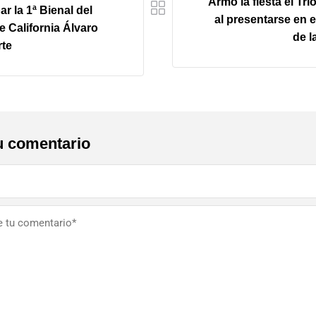
Armó la fiesta el Trí
ar la 1ª Bienal del
al presentarse en 
e California Álvaro
de l
rte
u comentario