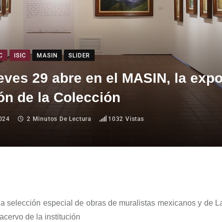
C
ISIC
MASIN
SLIDER
eves 29 abre en el MASIN, la exp
ón de la Colección
024
2 Minutos De Lectura
1032
Vistas
a selección especial de obras de muralistas mexicanos y de L
acervo de la institución