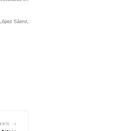
 López Sáenz,
IENTE