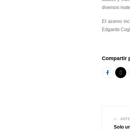
diversos mater
El acervo in
Edgardo
Cog
Compartir 
ANTE
Solo un