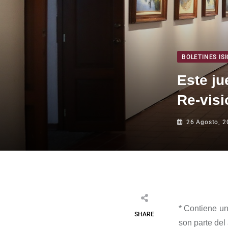
BOLETINES ISI
Este ju
Re-visi
26 Agosto, 2
*
Contiene un
SHARE
son parte del 