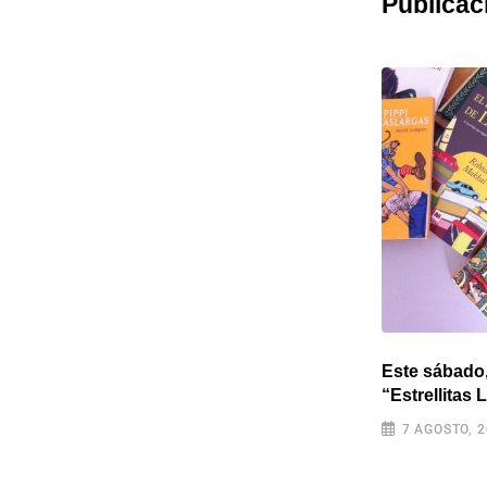
Publicac
Admiran el arte contemporáneo y
Este sábado, 
clásicos del cine mexicano
“Estrellitas 
10 JULIO, 2026
7 AGOSTO, 