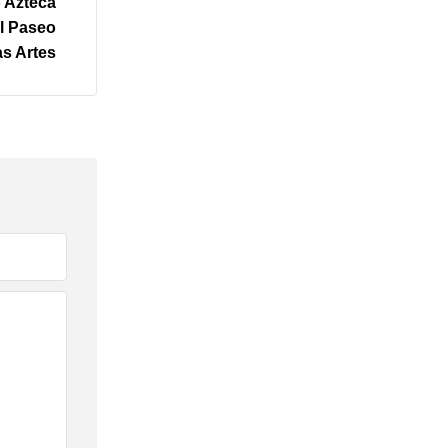
o Azteca
el Paseo
as Artes