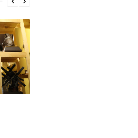
Con una muestra de creatividad
concluye el taller de
17 JULIO, 2026