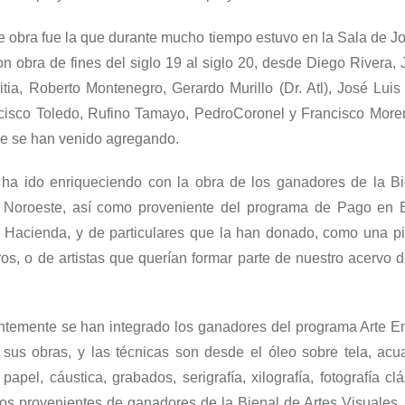
 obra fue la que durante mucho tiempo estuvo en la Sala de Jo
n obra de fines del siglo 19 al siglo 20, desde Diego Rivera,
itia, Roberto Montenegro, Gerardo Murillo (Dr.
Atl
), José Luis
ncisco Toledo, Rufino Tamayo, Pedro
Coronel y Francisco More
ue se han venido agregando.
e
ha ido
enriqueciendo con la obra de los ganadores de la Bi
l Noroeste, así como proveniente del programa de Pago en 
e Hacienda, y de particulares que la han donado, como una p
ros, o de artistas que querían formar parte de nuestro acervo 
ntemente se han integrado los ganadores del programa Arte E
sus obras, y las técnicas son desde el óleo sobre tela, acuar
apel, cáustica, grabados, serigrafía, xilografía, fotografía clá
os provenientes de ganadores de la Bienal de Artes Visuales,