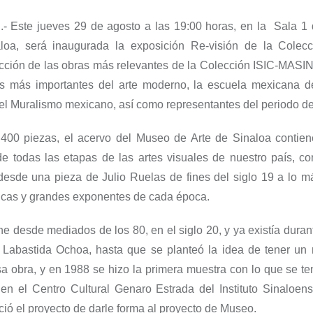
n
.-
Este jueves 29 de agosto a las 19:00 horas, en la Sala 1
loa, será inaugurada la exposición
Re-visión de la Colecc
cción de las obras más relevantes de la Colección ISIC-MASIN
tas más importantes del arte moderno, la escuela mexicana de
el
M
uralismo mexicano, así como representantes de
l periodo d
00 piezas, el acervo del Museo de Arte de Sinaloa contie
de todas las etapas de las artes visuales de nuestro país, co
desde una pieza de Julio Ruelas de fines del siglo 19 a lo má
nicas y grandes exponentes de cada época.
ne desde mediados de los 80, en el siglo
20
, y ya existía dura
 Labastida Ochoa, hasta que se planteó la idea de tener un 
a obra, y en 1988 se hizo la primera muestra con lo que
se te
en el Centro Cultural Genaro Estrada del Instituto Sinaloens
ció el proyecto de darle forma al proyecto de Museo.