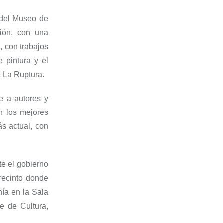
 del Museo de
ión
, con una
, con trabajos
 pintura y el
e
L
a Ruptura.
ne
a
autores y
n los mejores
s actual, con
nte el gobierno
recinto donde
nía en la Sala
e de Cultura,