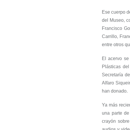
Ese cuerpo de
del Museo, co
Francisco Go
Carrillo, Fra
entre otros q
El acervo s
Plásticas de
Secretaría d
Alfaro Siquei
han donado.
Ya más recie
una parte de 
crayón sobre p
audios y vide