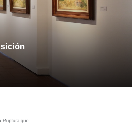
osición
a Ruptura
que