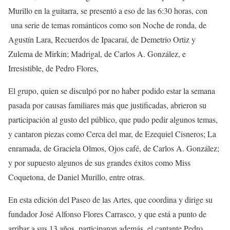
Murillo en la guitarra, se presentó a eso de las 6:30 horas, con
una serie de temas románticos como son
Noche de ronda
, de
Agustín
Lara,
Recuerdos de
Ipacar
aí
, de
Demetrio Ortiz y
Zulema de
Mirkin
;
Madrigal
, de
Carlos A. González
,
e
Irresistible
, de Pedro Flores,
El grupo, quien se disculpó por no haber podido estar la semana
pasada por causas familiares más que justificadas, abrieron su
participación al gusto del público, que pudo pedir algunos temas,
y cantaron piezas como Cerca del mar, de
Ezequiel Cisneros
;
La
enramada
, de Graciela Olmos,
Ojos café
, de
Carlos A. González
;
y por supuesto algunos de sus grandes éxitos como
Miss
Coquetona
, de Daniel Murillo, entre otras.
En esta edición del Paseo de las Artes, que coordina y dirige su
fundador José Alfonso Flores Carrasco, y que está a punto de
arribar a sus 13 años, participaron además, el cantante Pedro