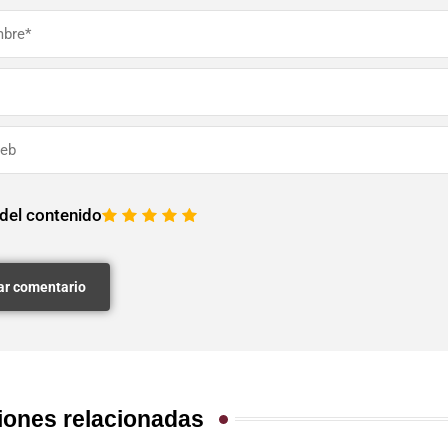
 del contenido
1
2
3
4
5
iones relacionadas