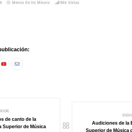
24
Menos De Un Minuto
886
Vistas
publicación:
RIOR
SIGU
s de canto de la
Audiciones de la 
a Superior de Música
Superior de Música d