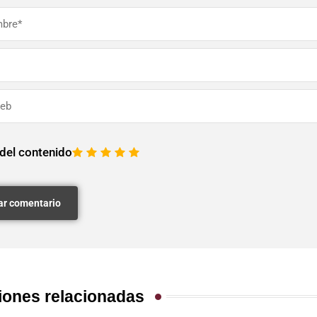
 del contenido
1
2
3
4
5
iones relacionadas