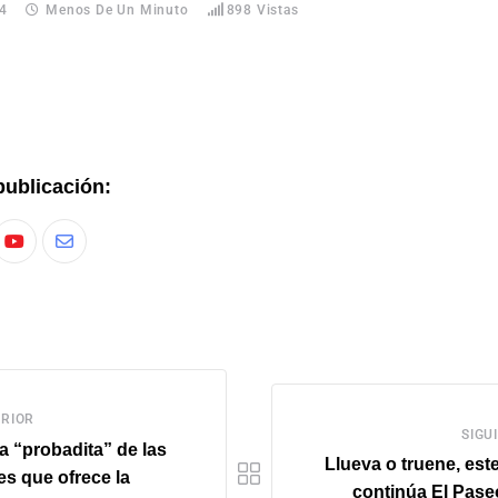
24
Menos De Un Minuto
898
Vistas
publicación:
RIOR
SIGU
 “probadita” de las
Llueva o truene, est
s que ofrece la
continúa El Pase