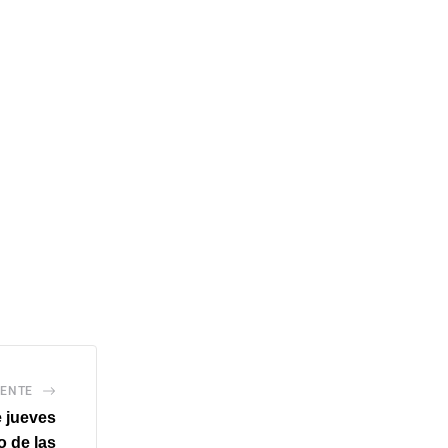
IENTE
e jueves
o de las