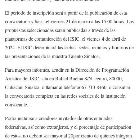
El periodo de inscripción será a partir de la publicación de esta
convocatoria y hasta el viernes 21 de marzo a las 15:00 horas.
Las
propuestas seleccionadas serán publicadas a través de las
plataformas de comunicación del
ISIC,
el viernes 4 de abril de
2024.
El ISIC
determinar
á
las fechas, sedes, recintos y horarios de
las presentaciones de la muestra
Talento Sinaloa
.
Para mayores informes, acudir en la
Dirección de Programación
Artística del
ISIC, sita en
Rafael
Buelna
S/N, centro, 80000
,
Culiacán, Sinaloa
, o llamar al teléfono
667
713 8460
, o consultar
la convocatoria completa en las redes sociales de la institución
convocante.
Podrá
incluir
se
a creadores invitados de otras entidades
fe
derativas, así como extranjeros, y e
l porcentaje de participación
de estos, no deberá ser mayor al 20
por ciento
de
quienes integran