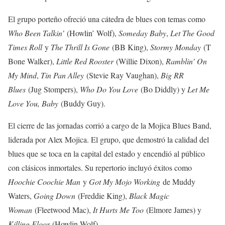
El grupo porteño ofreció una cátedra de blues con temas como
Who Been Talkin’
(Howlin’ Wolf),
Someday Baby
,
Let The Good
Times Roll
y
The Thrill Is Gone
(BB King),
Stormy Monday
(T
Bone Walker),
Little Red Rooster
(Willie Dixon),
Ramblin’ On
My Mind
,
Tin Pan Alley
(Stevie Ray Vaughan),
Big RR
Blues
(Jug Stompers),
Who Do You Love
(Bo Diddly) y
Let Me
Love You, Baby
(Buddy Guy).
El cierre de las jornadas corrió a cargo de la Mojica Blues Band,
liderada por Alex Mojica. El grupo, que demostró la calidad del
blues que se toca en la capital del estado y encendió al público
con clásicos inmortales. Su repertorio incluyó éxitos como
Hoochie Coochie Man
y
Got My Mojo Working
de Muddy
Waters,
Going Down
(Freddie King),
Black Magic
Woman
(Fleetwood Mac),
It Hurts Me Too
(Elmore James) y
Killing Floor
(Howlin Wolf).