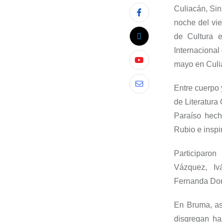
Culiacán, Sin
noche del vi
de Cultura
e
Internaciona
mayo en Culi
Entre cuerpo
de Literatura
Paraíso hech
Rubio
e insp
Participaron
Vázquez
,
Iv
Fernanda Dom
En
Bruma
, as
disgregan ha