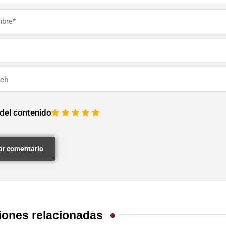
 del contenido
1
2
3
4
5
iones relacionadas