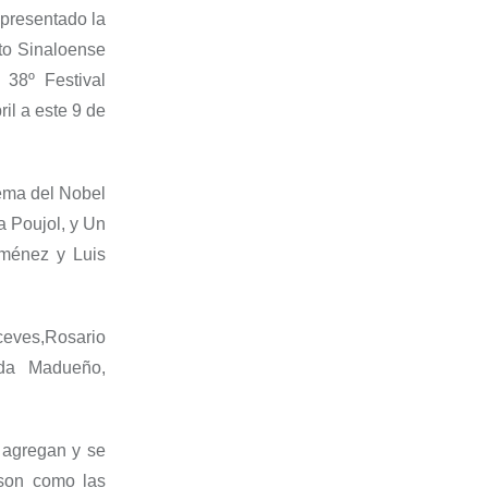
presentado la
to
Sinaloense
l 38º Festival
il a este 9 de
ema del Nobel
ña
Poujol
, y
Un
iménez y Luis
ceves
,
Rosario
nda Madueño,
 agregan y se
 son como las