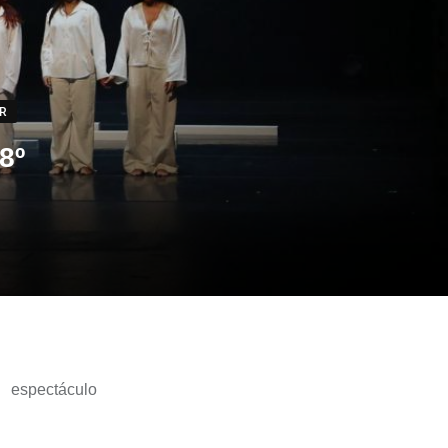
ER
8º
 espectáculo