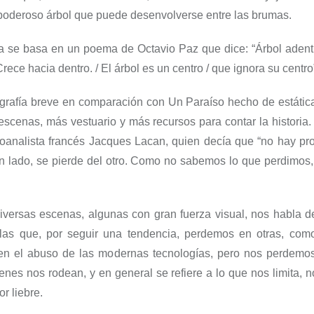
poderoso árbol que puede desenvolverse entre las brumas.
a
se basa en un poema de Octavio Paz que dice: “
Árbol adent
Crece hacia dentro.
/
El árbol es un centro
/
que ignora su centro
grafía breve en comparación con
Un Paraíso hecho de estátic
escenas, más vestuario y más recursos para contar la historia
icoanalista francés Jacques Lacan, quien decía que
“
n
o hay pr
n lado, se pierde del otro. Como no sabemos lo que perdimos
iversas escenas, algunas con gran fuerza visual, nos habla d
 las que, por seguir una tendencia, perdemos en otras, co
n el abuso de las modernas tecnologías, pero nos perdemos
ienes nos rodean, y en general se refiere a lo que nos limita, n
or liebre.