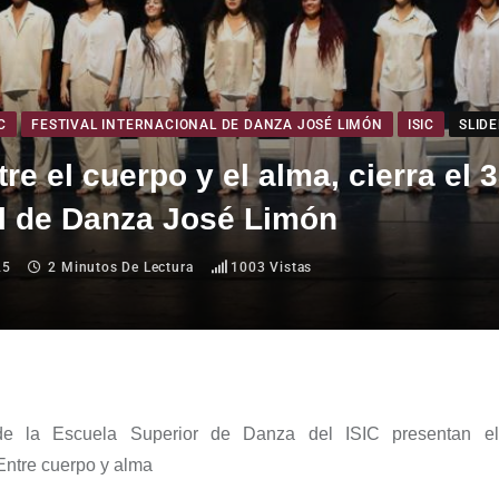
C
FESTIVAL INTERNACIONAL DE DANZA JOSÉ LIMÓN
ISIC
SLID
re el cuerpo y el alma, cierra el 3
al de Danza José Limón
25
2 Minutos De Lectura
1003
Vistas
e la Escuela Superior de Danza del ISIC presentan el
Entre cuerpo y alma