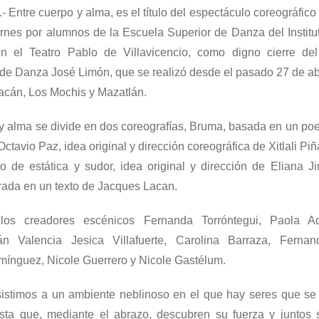
.-
Entre cuerpo y alma
,
es el título d
el espectáculo coreográfico
ernes por alumnos de la
Escuela Superior de Danza del Institu
n el Teatro Pablo de Villavicencio,
como digno cierre d
e
l de Danza José Limón,
que se realizó desde el pasado 27 de abr
acán, Los Mochis y Mazatlán.
 y alma
se divide en dos coreografías,
Bruma
, basada en un po
 Octavio Paz,
i
dea original y dirección coreográfica
de Xitlali Pi
o de estática y sudor
, i
dea original y dirección de Eliana J
irada
en un texto de Jacques Lacan
.
los
creadores e
scénicos
Fernanda Torróntegui, Paola A
án Valencia Jesica Villafuerte,
Carolina Barraza, Ferna
ínguez, Nicole Guerrero
y
Nicole Gastélum.
isti
mos
a un ambiente neblinoso en el que hay seres que se
sta que, mediante el abrazo, descubren su fuerza y juntos