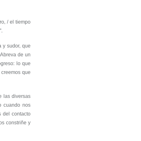
ro,
/ e
l tiempo
”
.
a y sudor
,
que
. Abreva de un
ogreso
:
lo que
, creemos que
e las diversas
mo
cuando nos
 del contacto
os constriñe y