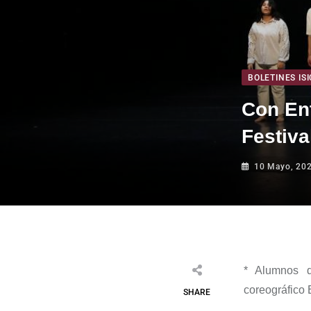
BOLETINES ISI
Con Ent
Festiv
10 Mayo, 20
*
Alumnos d
coreográfico
SHARE