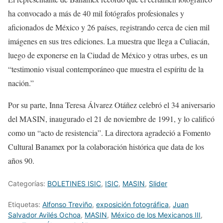
ha convocado a más de 40 mil fotógrafos profesionales y
aficionados de México y 26 países, registrando cerca de cien mil
imágenes en sus tres ediciones. La muestra que llega a Culiacán,
luego de exponerse en la Ciudad de México y otras urbes, es un
“testimonio visual contemporáneo que muestra el espíritu de la
nación.”
Por su parte, Inna Teresa Álvarez Otáñez celebró el 34 aniversario
del MASIN, inaugurado el 21 de noviembre de 1991, y lo calificó
como un “acto de resistencia”. La directora agradeció a Fomento
Cultural Banamex por la colaboración histórica que data de los
años 90.
Categorías:
BOLETINES ISIC
,
ISIC
,
MASIN
,
Slider
Etiquetas:
Alfonso Treviño
,
exposición fotográfica
,
Juan
Salvador Avilés Ochoa
,
MASIN
,
México de los Mexicanos III
,