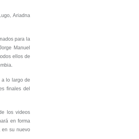
Lugo, Ariadna
nados para la
 Jorge Manuel
 todos ellos de
ombia.
 a lo largo de
s finales del
de los videos
hará
en forma
a en su nuevo