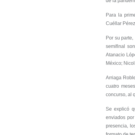
de la pandemi
Para la prim
Cué
llar Pér
Por su parte,
semifinal so
Atanacio
Lóp
México;
Nicol
Arriaga Robl
cuatro meses
concurso, al
Se explicó q
enviados por 
presencia,
lo
formato de t