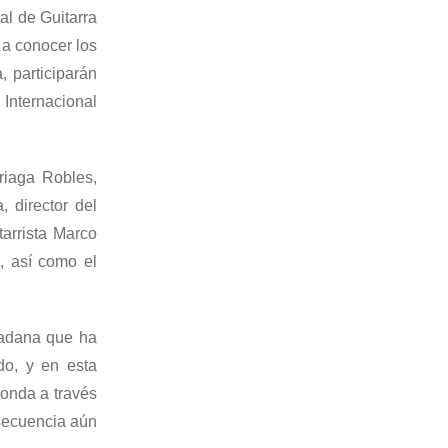
al d
e Guitarra
 a conocer los
a,
participarán
 Internacional
rriaga
Robles,
, director del
tarrista
Marco
,
así como el
dadana que ha
ado, y en esta
 ronda a través
nsecuencia aún