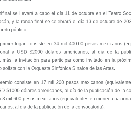
ifinal
se llevará a cabo el día 11 de o
ctubre en el Teatro Soc
acán, y la ronda f
inal se celebrará el día 13 de o
ctubre de 202
ierto
público.
primer
lugar consiste en
34
mil
400.00 pesos mexicanos (eq
onal
a USD $2000 dólares americanos, al día de
la publ
, más la i
nvitación para participar como invitado en la próxi
o solista con la Orquesta Sinfónica Sinaloa de las Artes.
pr
emio
consiste en 17 mil 200
pesos mexicanos (equivalent
D $1000 dólares americanos, al día de
la publicación de la co
n 8 mil
600
pesos mexicanos (equivalentes en moneda nacion
canos, al día de la publicación de la
convocatoria)
.