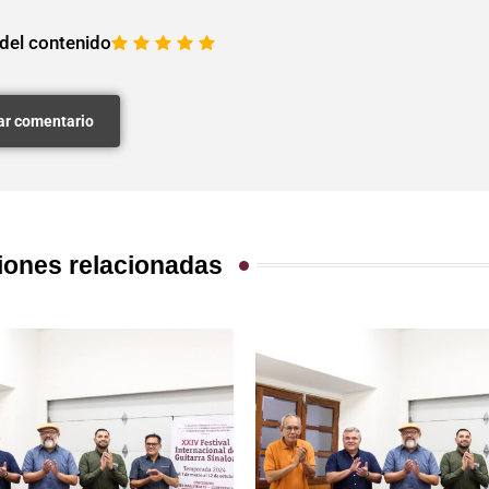
 del contenido
1
2
3
4
5
iones relacionadas