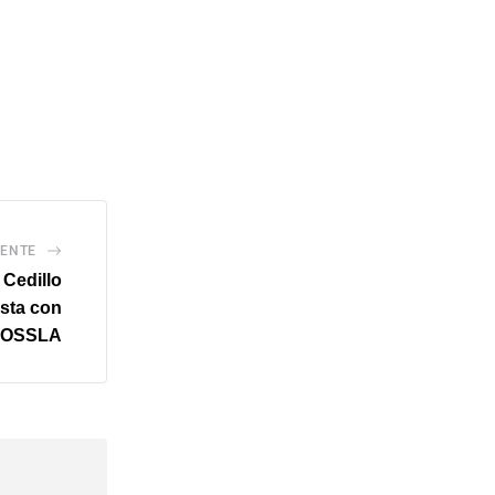
IENTE
 Cedillo
ista con
a OSSLA