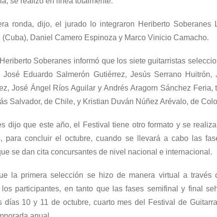
a, se realizó en línea totalmente.
era ronda,
dijo,
el jurado lo integra
ron
Herib
erto Soberanes 
ez (Cuba), Daniel Camero Espinoza y Marco Vinicio Camacho.
 Heriberto Soberanes informó que l
os
siete
guitarristas
seleccio
n José Eduardo Salmerón Gutiérrez, Jesús Serrano
H
uitrón
,
ez
,
J
osé Ángel Ríos Aguilar y
Andrés
Aragorn
Sánchez Feria
,
ás Sal
vador, de Chile
,
y
Kristian
Duván
Núñez Arévalo, de Col
es dijo que
este año, el
Festival tiene otro formato
y se realiza
, para concluir el octubre, cuando se llevará a cabo las fase
 que
se dan cita concursantes de nivel nacional e internacional
.
ue l
a primera selección se hizo de manera virtual a través 
los participantes, en tanto que las fases semifinal y final se
s días 10 y 11
de octubre, cuarto mes del Festival de Guitarr
emporada anual.