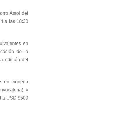
orro Astol del
4 a las 18:30
uivalentes en
icación de la
ma edición del
es en moneda
nvocatoria), y
al a USD
$500