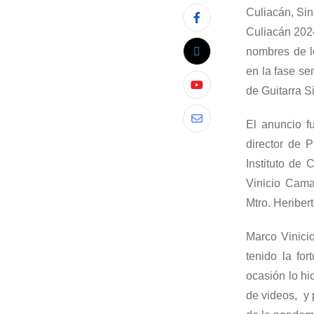
Culiacán, Sin
Culiacán
202
nombres de l
en la fase se
de Guitarra S
El anuncio f
director de 
Instituto de 
Vinicio Cama
Mtro. Heriber
Marco Vinici
tenido la for
ocasión
lo
hic
de videos,
y
p