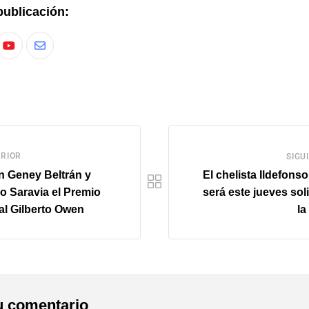
publicación:
RIOR
SIGU
n Geney Beltrán y
El chelista Ildefonso
o Saravia el Premio
será este jueves sol
al Gilberto Owen
l
u comentario