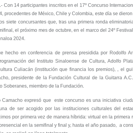
.-
Con 14 participantes inscritos en el
17º Concurso Internacion
4, procedentes de México, Chile y Colombia, este día se dieron
os siete concursantes que
, tras una primera ronda eliminatori
mifinal, el próximo mes de octubre, en el marco del
24º
Festival
inaloa 2024
.
ue hecho en conferencia de prensa presidida por Rodolfo A
Programació
n del Instituto Sinaloense de Cultura,
Adolfo Plata
Cultura Cu
liacán (institución que financia los premios), , el gui
cho, presidente de la Fundación Cultural de la Guitarra
A.C.
to Soberanes, miembro de la Fundación.
o Camacho expresó que este concurso es una iniciativa ciu
tuna de ser acogido por las instituciones culturales del est
imos por primera vez de manera híbrida
:
virtual en la primera
resencial en la semifinal y final y, hasta el año pasado, a co