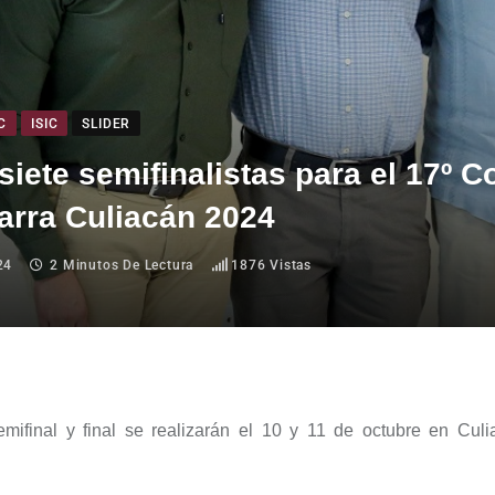
C
ISIC
SLIDER
siete semifinalistas para el 17º 
arra Culiacán 2024
24
2 Minutos De Lectura
1876
Vistas
mifinal y final se realizarán el 1
0
y 1
1
de octubre en Culi