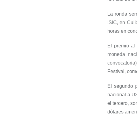
La r
ond
a s
em
ISIC, en Culi
horas
en conc
El premio al
moneda naci
convocatoria)
F
estival, com
El s
egundo
nacional
a US
el tercero, so
dólares ameri