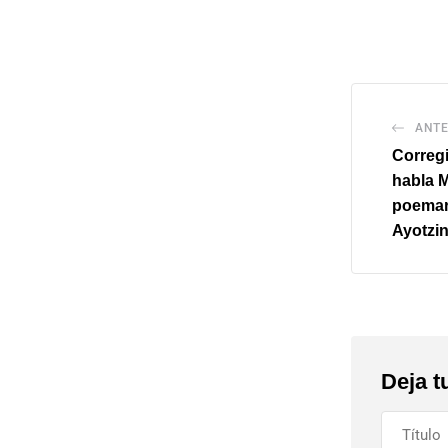
ANTE
Correg
habla 
poemar
Ayotzin
Deja t