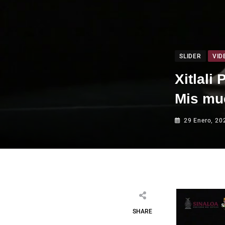
SLIDER
VID
Xitlali
Mis muc
29 Enero, 20
SHARE