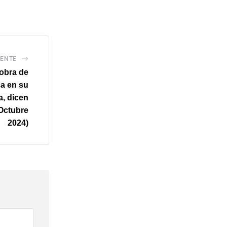
IENTE
 obra de
a en su
a, dicen
 Octubre
2024)