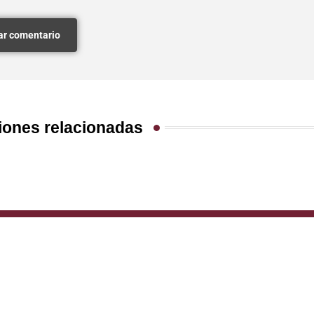
iones relacionadas
IC
ISIC
SLIDER