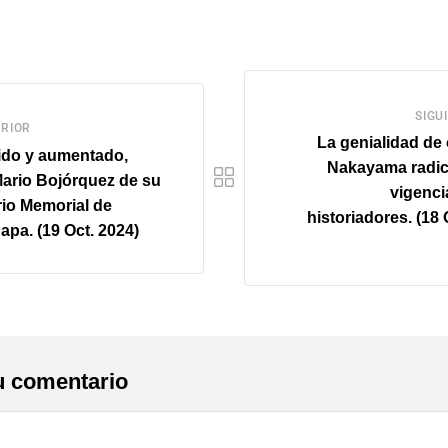
SIGU
RIOR
La genialidad de
ido y aumentado,
Nakayama radic
Mario Bojórquez de su
vigenci
io Memorial de
historiadores. (18
apa. (19 Oct. 2024)
u comentario