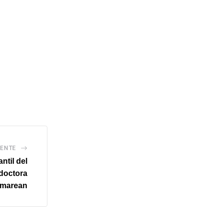
IENTE
ntil del
 doctora
 marean