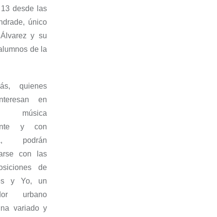
s
13 desde las
ndrade, único
 Álvarez y su
alumnos de la
ás, quienes
nteresan en
 música
rente y con
sa, podrán
tarse con las
osiciones
de
és y
Yo
, un
ador urbano
na variado y