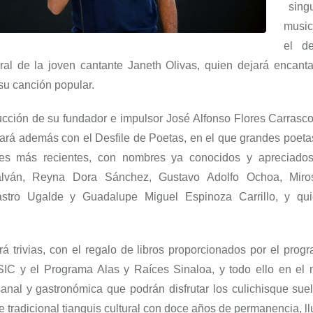
singu
music
el d
ural de la joven cantante Janeth Olivas, quien dejará encanta
su canción popular.
ucción de su fundador e impulsor José Alfonso Flores Carrasco
tará además con el
Desfile de Poetas, en el que grandes poeta
nes más recientes, con nombres ya conocidos y apreciad
alván, Reyna Dora Sánchez, Gustavo Adolfo Ochoa, Miro
astro Ugalde y Guadalupe Miguel Espinoza Carrillo,
y qui
á trivias, con el regalo de libros proporcionados por el pro
SIC
y el Programa Alas y Raíces Sinaloa
,
y todo ello en el
sanal y gastronómica que podrán disfrutar los
culichis
que sue
te tradicional tianguis cultural con doce años de permanencia, ll