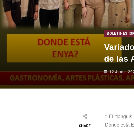
BOLETINES ISI
Variad
de las 
12 Junio, 20
*
El tianguis
Dónde está
E
SHARE