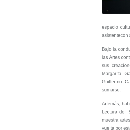
espacio cult
asistente
con 
Bajo la cond
las Artes con
sus creacio
Margarita G
Guillermo C
sumarse.
Además, habr
Lectura
del
I
muestra arte
vuelta por es