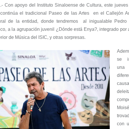
n.-
Con apoyo del Instituto Sinaloense de Cultura, e
ste jueve
 continúa el tradicional Paseo de las Artes en el Callejón A
tural de la entidad, donde tendremos al
inigualable Pedro
ico
, a la agrupación juvenil
¿Dónde e
stá
Enya
?
,
integrado por
ior de Música del ISIC, y otras sorpresas.
Adem
se i
una
dife
cau
delei
comp
Mois
trov
con u