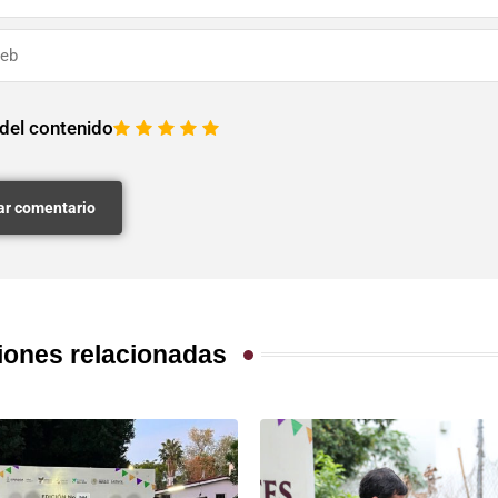
 del contenido
1
2
3
4
5
iones relacionadas