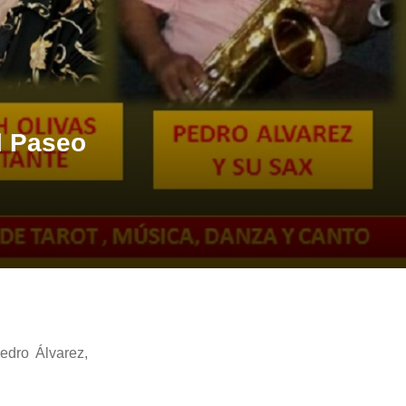
l Paseo
edro Álvarez,