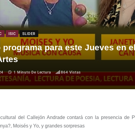
C
ISIC
SLIDER
o programa para este Jueves en e
Artes
24
1 Minuto De Lectura
864
Vistas
 cultural del Callejón Andrade contará con la presencia de P
nya
?,
Moisés y Yo, y grandes sorpresas