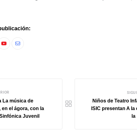
publicación:
RIOR
SIGU
a La música de
Niños de Teatro Infa
 en el ágora, con la
ISIC presentan A la
Sinfónica Juvenil
la