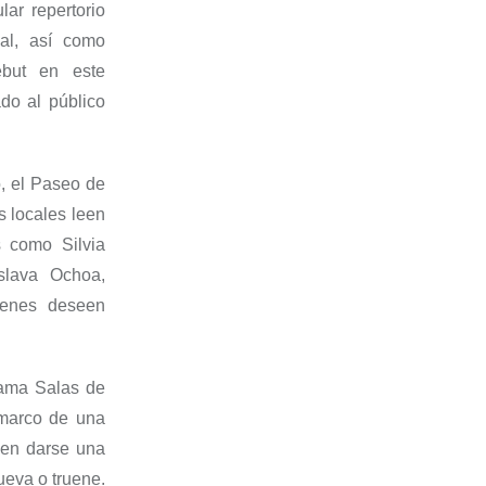
lar repertorio
al, así como
ebut en este
do al público
, el Paseo de
s locales leen
os como
Silvia
slava Ochoa,
enes deseen
grama
Salas d
e
 marco de una
len darse una
ueva o truene.