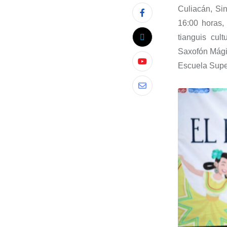
Culiacán, Si
16:00 horas,
tianguis cul
Saxofón Mág
Escuela Super