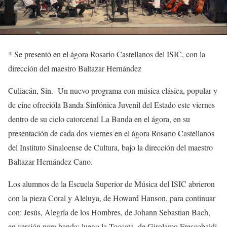
*
Se presentó
en el ágora Rosario Castellanos del ISIC,
con la
dirección
del
maestro Baltazar Hernández
Culiacán, Sin.-
Un nuevo programa con música clásica, popular y
de cine ofreció
la Banda Sinfónica Juvenil del Estado
este viernes
dentro
de su ciclo catorcenal
La Banda en el ágora
,
en su
presentación de cada dos viernes
en el ágora Rosario Castellanos
del Instituto Sinaloense de Cultura,
b
ajo la dirección del maestro
Baltazar Hernández Cano
.
Los
alumnos de la Escu
el
a Superior de Música del ISIC abrieron
con la pieza
Coral y Aleluya
, de Howard Hanson, para continuar
con:
Jesús, Alegría de los Hombres
, de Johann
Sebastian
Bach
,
en versión para banda
;
luego la
Toccata
, de
Girolamo
Fresco
baldi
,