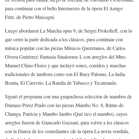
para continuar con el bello
Intermezzo
de la ópera
El Amigo
Fritz
, de Pietro
Mascagni
.
Luego abordaron
La Marcha
opus
9
, de Sergei
Prokofieff
, con lo
que cerró la parte
dedicada a los clásicos
, para continuar con
música popular con las piezas
Músicos Queretanos
, de Carlos
Olvera Gutiérrez
;
Fantasía Sinaloense I
, con arreglos del Mtro.
Manuel
Chino
Flores
y que incluyó sones, corridos
y marchas
tradicionales de tambora
como son
El Buey Palomo
,
La India
Bonita
,
El Cuervito
,
La Batalla de Tabasco
y
Tecateando
.
Sigu
ió el programa con
una
guapachosa
selección de mambos de
Dámaso Pérez Prado con las piezas
Mambo No. 8
,
Ritmo de
Chunga
,
Patricia
y
Mambo Jambo (Qué rico el mambo)
,
cuyos
arreglos
fueron
de
Giancarlo
Gazzani
,
para volver a los clásicos
con
la
Danza de los comediantes
(d
e la ópera
La novia vendida
,