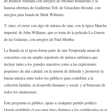
de
Bedrich
Smet
ana
con arreglos de
Michael
Ronderau
) y la
famosa
o
bertura de
Guillermo
Tell
, de
Gioachino
Rossini
, con
arreglos para banda de
Mark Williams
.
Y claro, el cierre con algo de música de cine, con
la
épica
M
archa
imperial
,
de J
ohn Williams
, que es tema
de la película
La Guerra
de las Gal
a
xias
, con arreglos de
Paul
Murtha
.
La Banda en el ágora
forma parte de
una Temporada anual de
conciertos con un amplio repertorio de música sinfónica que
incluye tanto a los grandes maestros como a las expresiones
populares de alta calidad, en la misión de
d
ifundir y promover la
buena música entre todos los públicos para contribuir a la
cohesión familiar, al desarrollo humano y social, y al bienestar de
todos los sinaloenses.
Este programa es público, ajeno a cualquier partido político.
Queda prohibido el uso para fines distintos a los establecidos en el