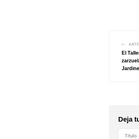
ANTE
El Tall
zarzuel
Jardine
Deja t