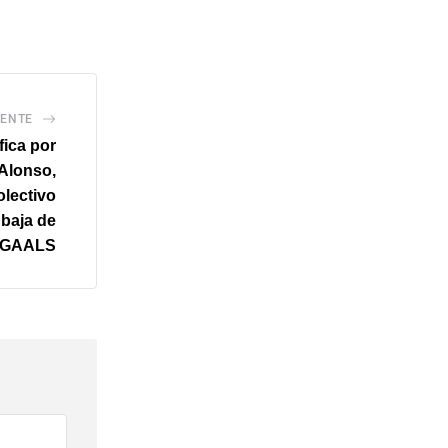
IENTE
fica por
 Alonso,
olectivo
 baja de
a GAALS