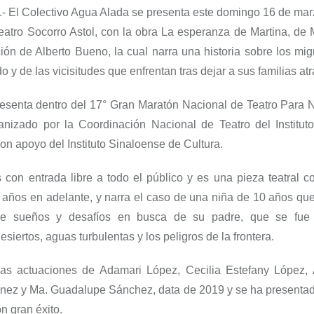
.-
E
l Colectivo Agua Alada
se
presenta
e
ste domingo 16 de mar
Teatro Socorro
Astol
, con
la obra
La esperanza de Martina
, de
ción de Alberto Bueno
,
la cual
narra una historia sobre los mi
do y de las vicisitudes que enfrentan tras dejar a sus familias atr
resenta dentro del
17
°
Gran Maratón Nacional de Teatro Para N
ganizado por
la Coordinación Nacional de Teatro
de
l Institu
con apoyo del Ins
tituto
Sinaloense de Cultura
.
s
con entrada libre a todo el p
ú
blic
o
y es
un
a
pieza teatral 
 años en adelante, y narra el caso de una niña de 10 años
qu
 de sueños y desafíos en busca de su padre,
que se fue 
siertos, aguas turbulentas y los peligros de la frontera.
las actuaciones de
Adamari
L
ópez, Cecilia Estefany López, 
ínez y Ma. Guadalupe Sánchez, data de 2019 y se ha presentad
n gran éxito.