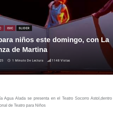
C
ISIC
SLIDER
para niños este domingo, con La
nza de Martina
025
1 Minuto De Lectura
1148
Vistas
ía
Agua Alada s
e presenta
en el
Teatro Socorro
Astol
,
dentro
onal de Teatro para Niños