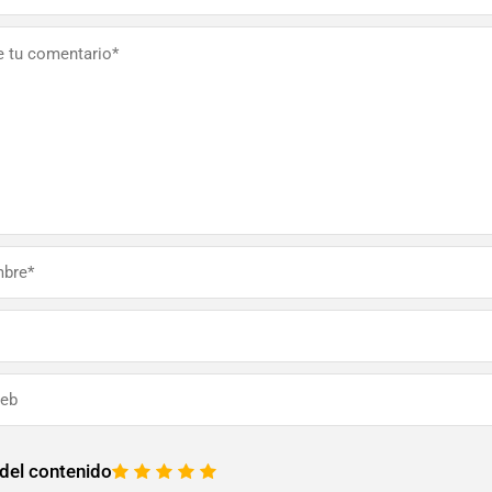
 del contenido
1
2
3
4
5