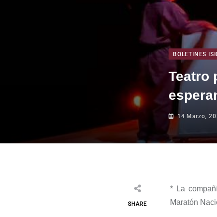
BOLETINES ISI
Teatro 
espera
14 Marzo, 2
*
La compañ
Maratón Naci
SHARE