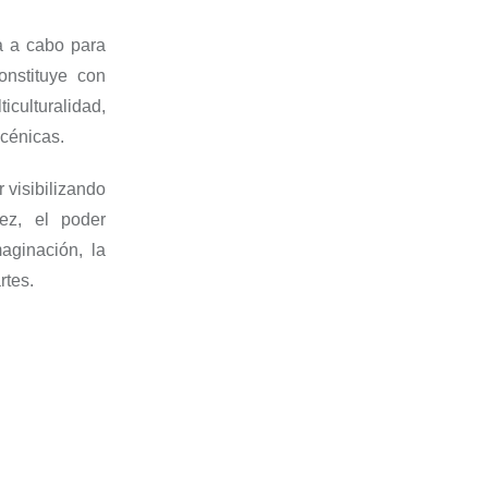
a a cabo para
onstituye con
iculturalidad,
scénicas.
 visibilizando
ez, el poder
maginación, la
rtes.