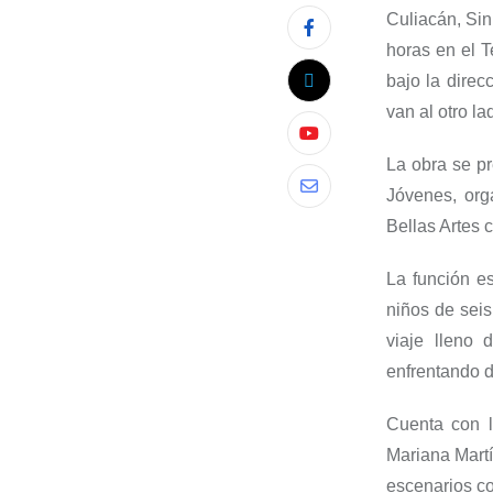
Culiacán,
Sin
horas en el 
bajo la
direc
van al otro la
La obra se p
Jóvenes
, or
Bellas Artes 
La función
e
niños de seis
viaje lleno
enfrentando de
Cuenta con 
Mariana Mart
escenarios co