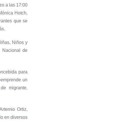
zo a las 17
:
00
 Mónica
Hotch
,
grantes que se
ás.
iñas, Niños y
to Nacional de
concebida para
e
emprende un
de migrante,
Artemio Ortiz,
o en diversos