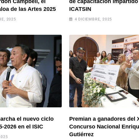
rdon Campbell, el
de capacitación impartido
loa de las Artes 2025
ICATSIN
E, 2025
4 DICIEMBRE, 2025
rcha el nuevo ciclo
Premian a ganadores del 
5-2026 en el ISIC
Concurso Nacional Enriq
Gutiérrez
2025