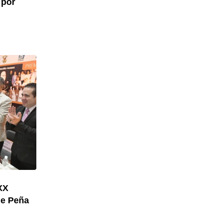
 por
XX
ue Peña