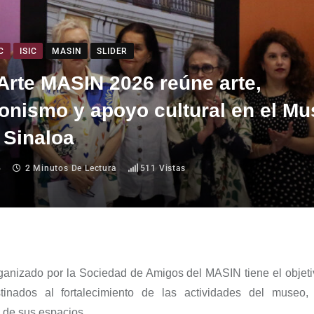
C
ISIC
MASIN
SLIDER
Arte MASIN 2026 reúne arte,
onismo y apoyo cultural en el M
 Sinaloa
6
2 Minutos De Lectura
511
Vistas
ganizado por la Sociedad de Amigos del MASIN tiene el objeti
stinados
al fortalecimiento de las actividades del museo
 de sus espacios