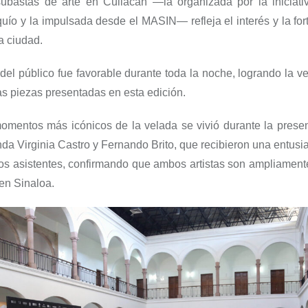
subastas de arte en Culiacán —la organizada por la iniciati
uío
y la impulsada desde el MASIN— refleja el interés y la fort
a ciudad.
del público fue favorable durante toda la noche, logrando la ve
las piezas presentadas en esta edición.
omentos más icónicos de la velada se vivió durante la presen
da Virginia Castro y Fernando Brito, que recibieron una entusi
los asistentes, confirmando que ambos artistas son ampliamen
en Sinaloa.