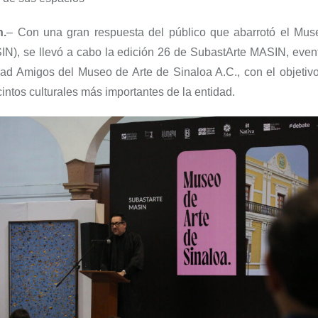
n.
–
Con una gran respuesta del público que abarrotó el Mu
s
SIN),
se llevó a cabo la edición 26 de
SubastArte
MASIN, event
ad Amigos del Museo de Arte de Sinaloa A.C., con el objetivo
cintos culturales más importantes de la entidad.