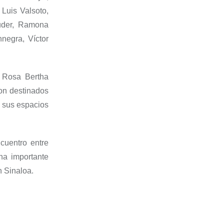
, Luis
Valsoto
,
der
, Ramona
nnegra
, Víctor
 Rosa Bertha
on destinados
e sus espacios
cuentro entre
na importante
n Sinaloa.