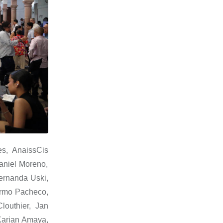
res,
Anaiss
Cis
Daniel Moreno,
Fernanda
Uski
,
ermo Pacheco,
Clouthier
,
Jan
arian
Amaya,