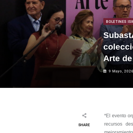
BOLETINES ISI
Subast
colecci
Arte de
9 Mayo, 202
*
El evento or
recursos de
SHARE
mejoramiento