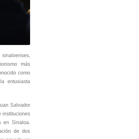
sinaloenses,
cionismo más
conocido como
la entusiasta
 Juan Salvador
 instituciones
s en Sinaloa.
zación de dos