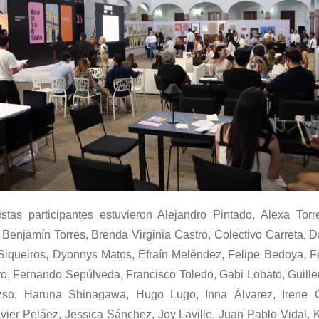
tistas participantes estuvieron Alejandro Pintado, Alexa Tor
Benjamín Torres, Brenda Virginia Castro, Colectivo Carreta, 
Siqueiros,
Dyonnys
Matos, Efraín Meléndez, Felipe Bedoya, 
to, Fernando Sepúlveda, Francisco Toledo,
Gabi
Lobato, Guill
zso
,
Haruna
Shinagawa
, Hugo Lugo,
Inna
Álvarez, Irene
avier Peláez, Jessica Sánchez,
Joy
Laville
, Juan Pablo Vidal,
K