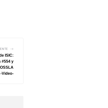
IENTE
de ISIC:
s #554 y
e OSSLA
 -Video-