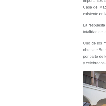
importantes 
Casa del
Maq
existente en l
La respuesta 
totalidad de 
Uno de los m
obras de Bren
por parte de 
y celebrados 