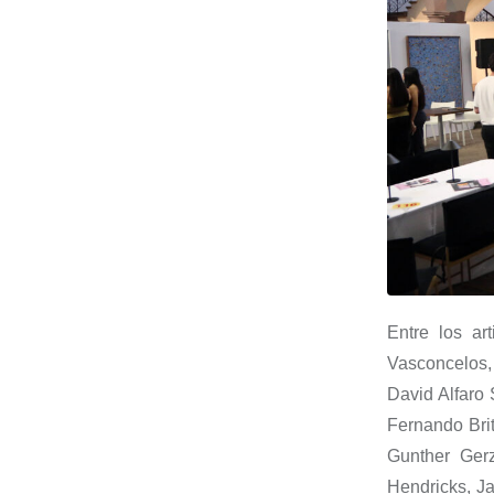
Entre los ar
Vasconcelos, 
David Alfaro 
Fernando Bri
Gunther
Ger
Hendricks
, J