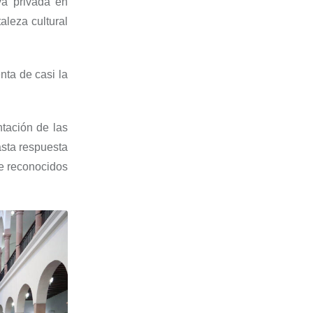
va privada en
aleza cultural
nta de casi la
tación de las
asta respuesta
te reconocidos