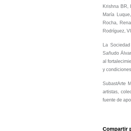
Krishna BR, 
María Luque
Rocha, Rena
Rodríguez, V
La Sociedad
Sañudo Álvare
al fortalecim
y condiciones
SubastArte
MA
artistas, co
fuente de apo
Compartir 