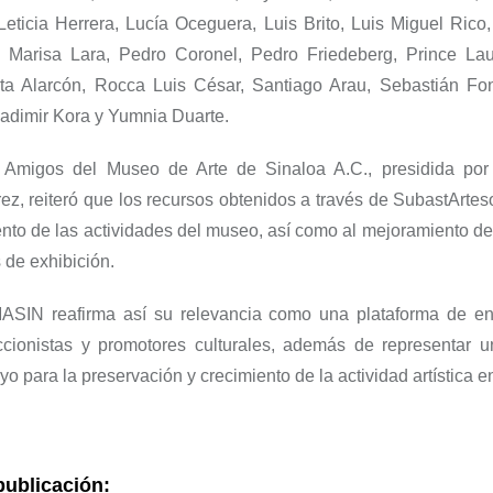
Leticia Herrera, Lucía
Oceguera
, Luis Brito, Luis Miguel Rico
, Marisa Lara, Pedro Coronel, Pedro
Friedeberg
, Prince
Lau
ta Alarcón,
Rocca
Luis César, Santiago
Arau
, Sebastián
Fo
ladimir
Kora
y
Yumnia
Duarte.
 Amigos del Museo de Arte de Sinaloa A.C., presidida por
z, reiteró que los recursos obtenidos a través de
SubastArte
s
iento de las actividades del museo, así como al mejoramiento d
 de exhibición.
SIN reafirma así su relevancia como una plataforma de en
leccionistas y promotores culturales, además de representar u
yo para la preservación y crecimiento de la actividad artística e
publicación: