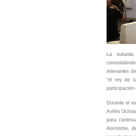
La subasta 
consolidánd
relevantes d
“el rey de l
participación 
Durante el ev
Avilés Ochoa,
para continu
Asimismo, de