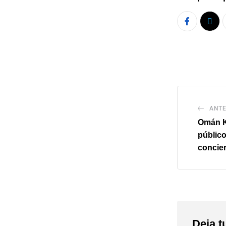
ANTE
Omán K
público
concie
Deja t