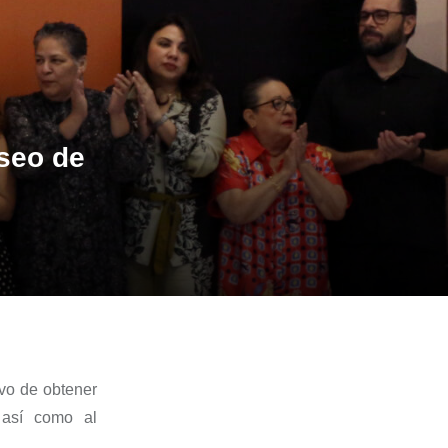
useo de
vo de obtener
, así como al