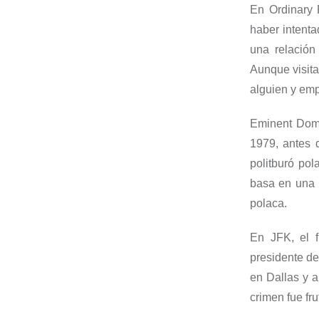
En
Ordinary
haber intent
una relación
Aunque visita
alguien
y empi
Eminent
Dom
1979, antes 
politburó po
basa en una h
polaca.
En
JFK
, e
l 
presidente de
en Dallas y a
crimen fue fr