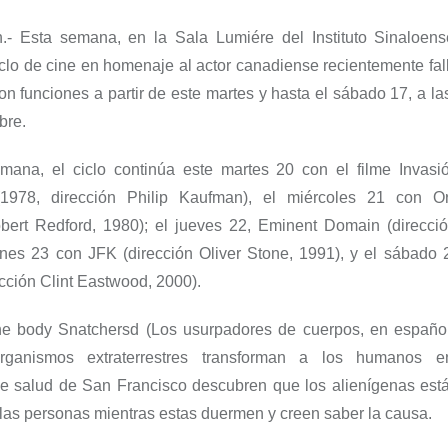
.-
Esta semana, en l
a Sala
Lumi
é
re
del Instituto Sinaloens
iclo
de
cine
en
homenaje al actor
canadiense recientemente fal
con funciones
a partir de este martes y
hasta el sábado 17
,
a la
bre.
mana, el ciclo continúa este martes 20
con el filme
Invasi
1978,
dirección
Philip
Kaufman
), el miércoles 21 con
O
bert
Redford
,
1980
); el jueves 22
,
Eminent
Domain
(direcci
ernes 23 con
JFK
(dirección
Oliver Stone, 1991
), y el sábado 
ección
Clint
Eastwood
, 2000
).
he
body
Snatchersd
(
Los usurpadores de cuerpos,
en españo
rganismos extraterrestres transforman a los humanos e
de salud de San Francisco descubren que los alienígenas est
 las personas mientras estas duermen
y creen saber la causa.