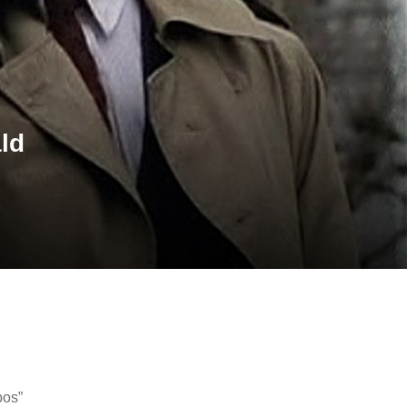
ld
pos
”