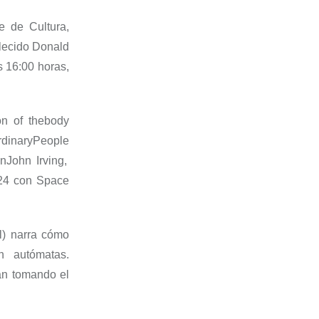
e de Cultura,
lecido
Donald
s 16:00 horas,
ón of
the
body
rdinary
People
ón
John Irving,
24 con
Space
l
) narra cómo
n autómatas.
án tomando el