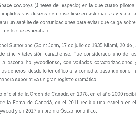
Space
cowboys
(
Jinetes del espaci
o
) en la que
c
uatro
pilotos
cumplidos sus deseos de convertirse en astronautas y viajar 
arar un satélite de comunicaciones para evitar que caiga sobre l
cil de lo que esperaban.
chol
Sutherland (Saint John, 17 de julio de 1935-Miami, 20 de ju
 de cine y televisión canadiense. Fue considerado uno de lo
e la escena hollywoodiense, con variadas caracterizaciones y
arios géneros, desde lo terrorífico a la comedia, pasando por el 
anera superlativa un gran registro dramático.
oficial de la Orden de Canadá en 1978, en el año 2000 recibi
de la Fama de Canadá​, en el 2011 recibió una estrella en e
ywood y en 2017 un premio Óscar honorífico.