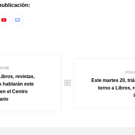
publicación:
RIOR
SIGU
ibros, revistas,
Este martes 20, tri
s hablarán este
torno a Libros, r
en el Centro
ario