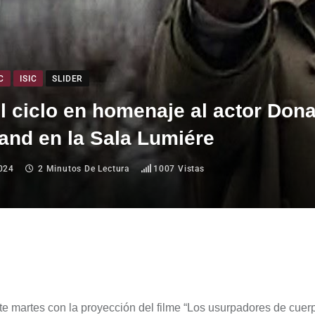
C
ISIC
SLIDER
l ciclo en homenaje al actor Dona
and en la Sala Lumiére
024
2 Minutos De Lectura
1007
Vistas
e martes con la proyección del filme
“
Los usurpadores de cuer