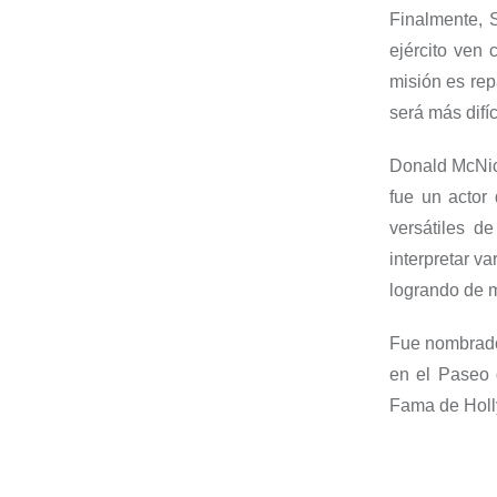
Finalmente,
ejército ven 
misión es rep
será más difí
Donald
McNi
fue un actor
versátiles d
interpretar v
logrando de m
Fue nombrado 
en el Paseo 
Fama de Holl