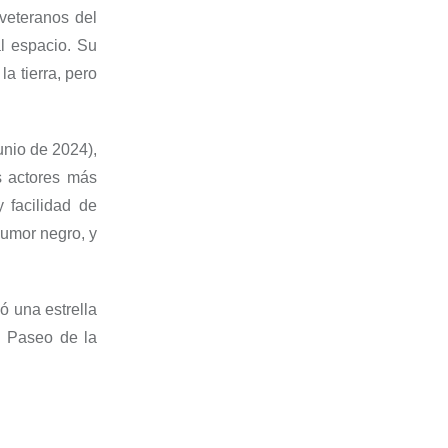
 veteranos del
al espacio. Su
a tierra, pero
nio de 2024),​
s actores más
 facilidad de
humor negro, y
ó una estrella
l Paseo de la