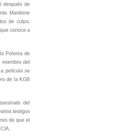
al después de
nte. Mantiene
tos de culpa.
a que conoce a
la Polonia de
o miembro del
a película se
mbro de la KGB
asesinato del
arios testigos
esis de que el
 CIA.