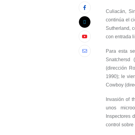
Culiacán,
Sin
continúa el c
Sutherland
, 
con entrada li
Para esta se
Snatchersd
(
(dirección
Ro
1990
); le vi
C
o
wboy
(dir
Invasión of
t
u
nos microo
Inspectores 
control sobre