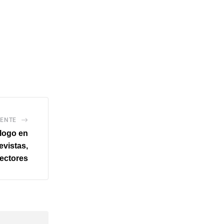
IENTE
álogo en
evistas,
lectores