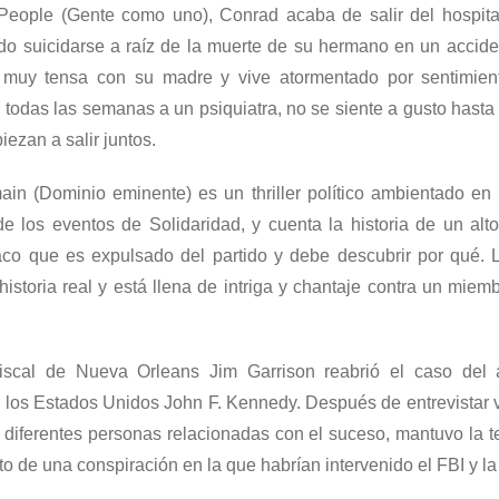
People
(
G
ente como uno
)
,
Conrad
acaba de salir del hospit
ado suicidarse a raíz de la muerte de su hermano en un accide
 muy tensa con su madre y vive atormentado por sentimien
 todas las semanas a un psiquiatra, no se siente a gusto hast
ezan a salir juntos.
ain
(Dominio eminente
) es un thriller político ambientad
o
en 
de los eventos de Solidaridad, y cuenta la historia de un alt
laco que es expulsado del partido y debe descubrir por qué. L
istoria real y está llena de intriga y chantaje contra un mie
fiscal de Nueva Orleans
Jim
Garrison
reabrió el caso del 
 los Estados Unidos John F. Kennedy. Después de entrevistar v
 diferentes personas relacionadas con el suceso, mantuvo la t
uto de una conspiración en la que habrían intervenido el FBI y la