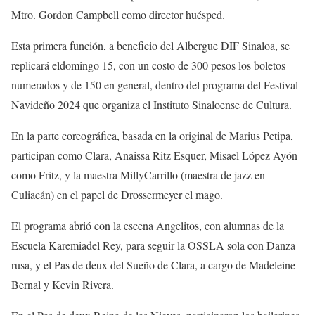
Mtro. Gordon Campbell como director huésped.
Esta primera función, a beneficio
del Albergue DIF Sinaloa,
se
replicará
el
domingo 15,
con
un costo de 300 pesos los boleto
s
numerados y de 150 en general, dentro del programa del Festival
Navideño 2024 que organiza el Instituto Sinaloense de Cultura.
En la parte coreográfica, basada en la original de Marius Petipa,
participan como
Clara
,
Anaissa
Ritz Esquer, Misael López Ayón
como
Fritz
, y la maestra
Milly
Carrillo (maestra de jazz en
Culiacán) en el papel de
Drossermeyer
e
l mago.
El programa abrió con la
escena
Angelitos
, con alumnas de la
Escuela
Karemia
del Rey, para seguir la OSSLA sola con
Danza
rusa
, y el
Pas de
deux
del Sueño de Clara
,
a cargo de
Madeleine
Bernal y Kevin Rivera.