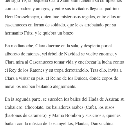
del
siglo 19, la pequeña
Clara
Stahlbaum
celebra su cumpleaños
con sus padres y amigos, y entre
sus invitados llega su padrino
Herr
Drosselmeyer
,
quien trae
misteriosos regalos
,
entre ellos
un
cascanueces en forma de soldado, que le es arrebatado por su
hermanito
Fritz
,
y
le quiebra un brazo.
En medianoche, Clara duerme en la sala, y despierta por
el
alboroto
de ratones;
y
el árbol de
N
avidad se vuelve enorme, y
Clara
mira al
Cascanueces
tomar vida y encabezar la lucha contra
el Rey de los Ratones y su tropa
derrotándolo. Tras ello, invita a
Clara
a visitar su país, el Reino de los Dulces, donde copos de
nieve los reciben bailando
alegremente
.
E
n la segunda parte, se suceden los bailes del
Hada de Azúcar
, su
Caballero
,
Chocolate
, los bailadores árabes (Café), los rusos
(bastones de caramelo), y
Mamá Bombón
y
sus críos s,
quienes
bailan con la música de
Los angelitos
,
Flautas
,
Danza china
,