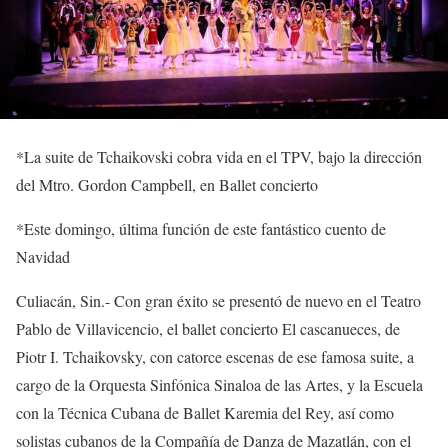
*
La suite de Tchaikovski cobra vida
en el TPV, bajo la dirección
del Mtro. Gordon Campbell
,
en Ballet concierto
*
Este domingo, última función
de este
fantástico
cuento de
Navidad
Culiacán,
Sin.-
Con
gran
éxito
se presentó de nuevo en el Teatro
Pablo de Villavicencio
,
el
b
allet
c
oncierto
El cascanueces
, de
Piotr I.
Tchaikovsky
, con catorce escenas de ese famosa suite, a
cargo de
la Orquesta Sinfónica Sinaloa de las Artes, y
la
Escuela
con la Té
cnica
C
ubana de
B
allet
Karemia
del Rey,
así como
solistas
cubanos de la Compañía de Danza de Mazatlán,
con el