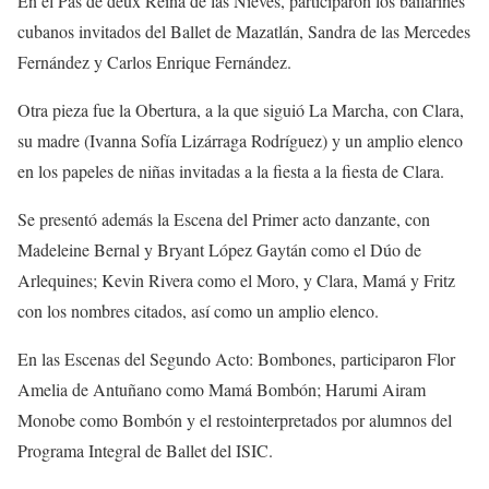
En el
Pas de
deux
Reina de las Nieves
, participaron los bailarines
cubanos invitados del Ballet de Mazatlán, Sandra de las Mercedes
Fernández y Carlos Enrique Fernández.
Otra pieza fue la
Obertura
, a la que siguió
La Marcha
, con
Clara
,
su madre (Ivanna Sofía Lizárraga Rodríguez) y un amplio elenco
en los papeles de niñas invitadas a la fiesta a la fiesta de Clara.
Se presentó además la
Escena del Primer acto danzante
, con
Madeleine Bernal y Bryant López Gaytán como el
Dúo de
Arlequines
; Kevin Rivera como el
Moro
,
y
Clara, Mamá y Fritz
con los nombres citados,
así como
un amplio elenco.
En las
Escenas del Segundo Acto: Bombones
, participaron Flor
Amelia de Antuñano como
Mamá Bombón
;
Harumi
Airam
Monobe
como
Bombón
y el resto
interpretados por
alumnos del
Programa Integral de Ballet del ISIC.