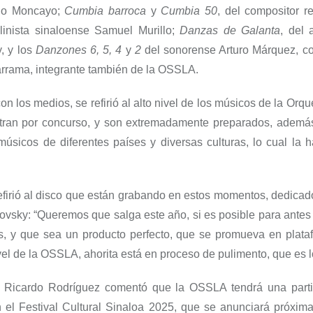
lo Moncayo;
Cumbia barroca
y
Cumbia 50
, del compositor r
inista sinaloense Samuel Murillo;
Danzas de Galanta
, del 
, y los
Danzones 6, 5, 4
y
2
del sonorense Arturo Márquez, co
rrama, integrante también de la OSSLA.
on los medios, se refirió al alto nivel de los músicos de la Orq
tran por concurso, y son extremadamente preparados, ademá
úsicos de diferentes países y diversas culturas, lo cual la 
efirió al disco que están grabando en estos momentos, dedicad
ikovsky: “Queremos que salga este año, si es posible para ante
, y que sea un producto perfecto, que se promueva en plata
vel de la OSSLA, ahorita está en proceso de pulimento, que es l
, Ricardo Rodríguez comentó que la OSSLA tendrá una part
n el Festival Cultural Sinaloa 2025, que se anunciará próxima