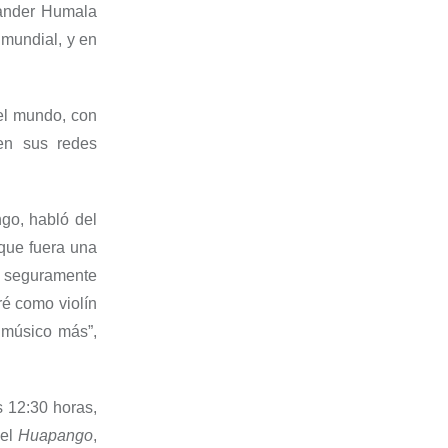
xander Humala
 mundial, y en
el mundo, con
 en sus redes
ngo, habló del
que fuera una
 seguramente
ré como violín
 músico más”,
s 12:30 horas,
 el
Huapango
,