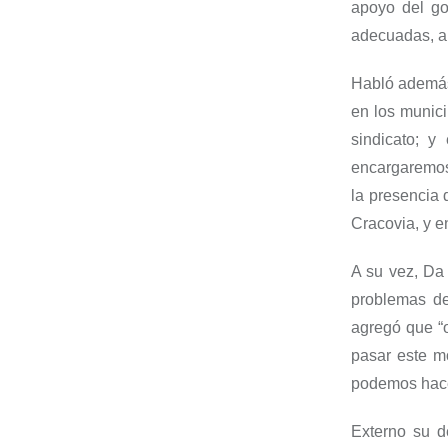
apoyo del go
adecuadas, ah
Habló además 
en los munici
sindicato; y
encargaremos
la presencia 
Cracovia, y e
A su vez, Da
problemas de
agregó que “
pasar este m
podemos hacer
Externo su d