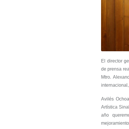
El director g
de prensa rea
Mtro. Alexan
internacional
Avilés Ochoa
Artística Sin
año querem
mejoramiento 