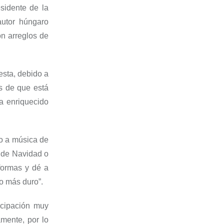
esidente de la
autor húngaro
n arreglos de
uesta, debido a
s de que está
ha enriquecido
o a música de
s de Navidad o
formas y dé a
o más duro”.
icipación muy
mente, por lo