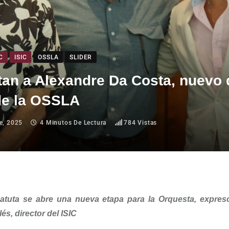
C
ISIC
OSSLA
SLIDER
an a Alexandre Da Costa, nuevo 
 de la OSSLA
e, 2025
4 Minutos De Lectura
784
Vistas
atuta se abre una nueva etapa para la Orquesta, expresó
és, director del ISIC