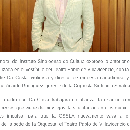
eneral del Instituto Sinaloense de Cultura expresó lo anterior 
lizada en el vestíbulo del Teatro Pablo de Villavicencio, con la
dre Da Costa, violinista y director de orquesta canadiense y 
, y Ricardo Rodríguez, gerente de la Orquesta Sinfónica Sinaloa 
 añadió que Da Costa trabajará en afianzar la relación co
aloense, que viene de muy lejos; la vinculación con los munici
os impulsar para que la OSSLA nuevamente vaya a ell
de la sede de la Orquesta, el Teatro Pablo de Villavicencio q