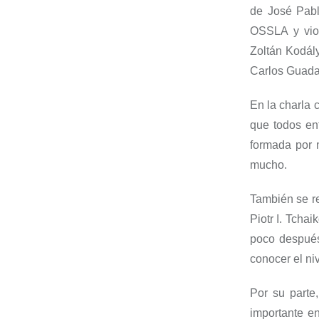
de José Pab
OSSLA y viol
Zoltán Kodály
Carlos Guada
En la charla c
que todos en
formada por m
mucho.
También se r
Piotr I. Tcha
poco después
conocer el ni
Por su parte
importante e