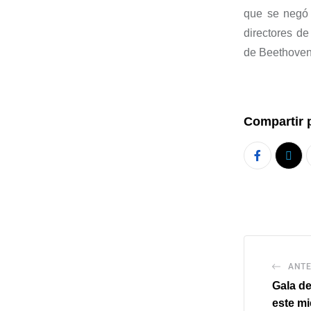
que se negó 
directores d
de Beethoven,
Compartir 
ANTE
Gala d
este mi