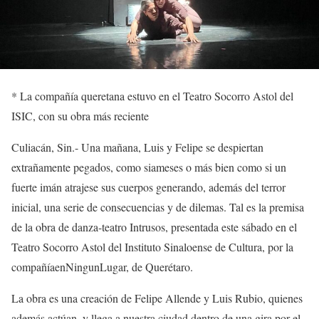
*
La compañía queretana estuvo en
el Teatro Socorro Astol del
ISIC
, con su obra más reciente
Culiacán,
Sin.-
Una mañana, Luis y Felipe se despiertan
extrañamente pegados, como siameses o más bien como si un
fuerte imán atrajese sus cuerpos generando, además del terror
inicial, una serie de consecuencias y de dilemas. Tal es la premisa
de la obra de danza-teatro
Intrusos
, presentada este sábado en el
Teatro Socorro Astol del Instituto Sinaloense de Cultura, por la
compañía
e
nNingunLugar
,
de Querétaro
.
La obra es una creación de Felipe Allende y Luis Rubio, quienes
además actúan, y llega a nuestra ciudad dentro de una gira
por el