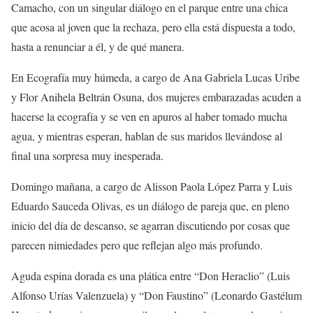
Camacho
, con un singular diálogo en el parque entre una chica
que acosa al joven que la rechaza, pero ella está dispuesta a todo
,
hasta a renunciar a él, y de qué manera.
En
Ecografía muy húmeda
, a cargo de Ana Gabriela Lucas Uribe
y Flor Anihela Beltrán Osuna
,
dos mujeres embarazadas acuden a
hacerse la ecografía y se ven en apuros al haber tomado mucha
agua, y mientras esperan, hablan de sus maridos llevándose al
final una sorpresa muy inesperada.
Domingo mañana
,
a cargo de
Alisson Paola López Parra y Luis
Eduardo Sauceda Olivas
,
es
un di
á
logo de pareja que, en pleno
inicio del día de descanso, se agarran discutiendo por cosas que
parecen nimiedades pero que reflejan algo más profundo.
Aguda espina dorada
es
una plática
entre “Don Heraclio” (Luis
Alfonso Urías Valenzuela) y “Don Faus
tino” (Leonardo Gastélum