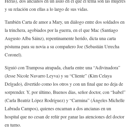
Heras),
dos ancianos en un asilo en el que el tema son las mujeres
y su relación con ellas a lo largo de sus vidas.
También
Carta de amor a Mary
,
un diálogo entre dos soldados
en
la trinchera, agobiados por la guerra, en el que
Mac (Santiago
Augusto Alba Sáinz)
, repentinamente herido, dicta una carta
póstuma para su novia a su compañero
Jo
e (Sebastián Urrecha
Coronel).
Siguió con
Tramposa atrapada
,
charla
entre una “Adivinadora”
(Jesse Nicole Navarro Leyva) y su “
Cliente” (Kim Celaya
Delgado), divertido como los otros y con un final que no deja de
sorprender. Y, por último,
Buenos días, señor
d
octor
, con “Isabel”
(Carla Beatriz López Rodríguez) y “Carmina” (Á
ngeles Michelle
Labrada Campos),
quienes encarnan a
dos ancianas en un
hospital que no cesan de reñir por ganar las atenciones del doctor
en turno
.