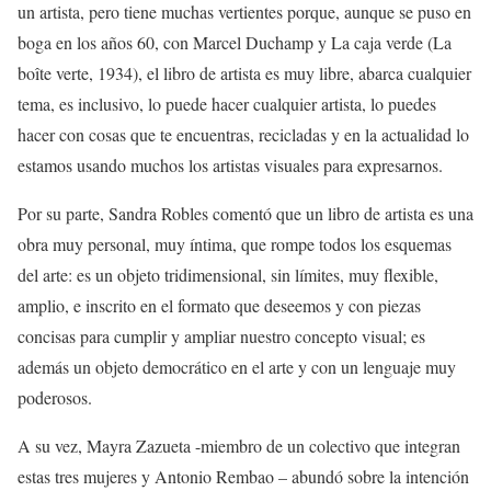
un artista, pero tiene muchas vertientes porque
,
aunque se puso en
boga en los años 60, con M
arcel
Duchamp y
La caja verde
(
La
boîte verte
,
1934)
,
el libro de artista es muy libre, abarca cualquier
tema, es
inclusivo
, lo puede hacer
cualquier
artista
, lo puedes
hacer con cosas que te
encuentras
, reciclad
a
s y
en la actualidad
lo
estamos usando
muchos
l
o
s artistas vi
su
ales para expresarnos.
Por su parte,
Sandra
Robles
coment
ó
que
u
n libro de
artista
es una
obra muy personal,
muy
í
ntima
,
que
rompe
todos los esquemas
del arte
:
es u
n
objeto
tridimensi
onal
, sin
límites
,
muy
flexible,
amplio,
e
inscrito en el formato que dese
e
mos
y
con piezas
concisas para cumplir y
ampliar
nuestro concepto
visual
; es
además
un
objeto
democrático
en el arte y
con
un lenguaje muy
poderosos
.
A su vez
,
Mayra
Zazueta
-miembro de un colectivo que integran
estas tres mujeres y Antonio Remba
o
– abundó sobre la intención