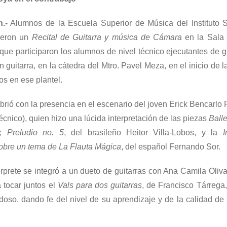
.-
Alumnos de la Escuela Superior de Música del Instituto 
cieron un
Recital de Guitarra y música de Cámara
en la Sala 
ue participaron los alumnos de nivel técnico ejecutantes de gu
n guitarra, en la cátedra del Mtro. Pavel Meza, en el inicio de 
os en ese plantel.
abrió con la presencia en el escenario del joven Erick Bencar
Técnico), quien hizo una lúcida interpretación de las piezas
Balle
e;
Preludio no. 5
, del brasileño Heitor Villa-Lobos, y la
I
sobre un tema de La Flauta Mágica
, del español Fernando Sor.
érprete se integró a un dueto de guitarras con Ana Camila Oliv
 tocar juntos el
Vals para dos guitarras
, de Francisco Tárrega,
doso, dando fe del nivel de su aprendizaje y de la calidad de