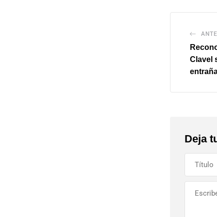
ANTE
Reconoc
Clavel 
entrañ
Deja t