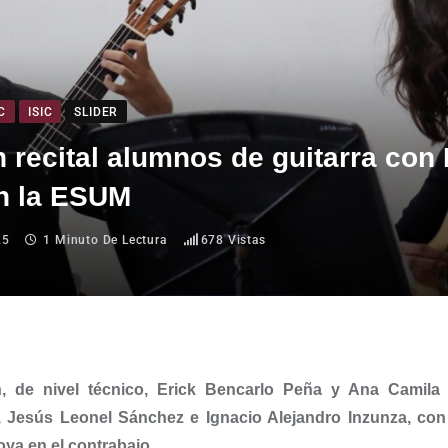
C
ISIC
SLIDER
 recital alumnos de guitarra con
n la ESUM
25
1 Minuto De Lectura
678
Vistas
n, de nivel técnico, Erick Bencarlo Peña y Ana Camila 
a, Jesús Leonel Sánchez e Ignacio Alejandro Inzunza, con
ya en el contrabajo