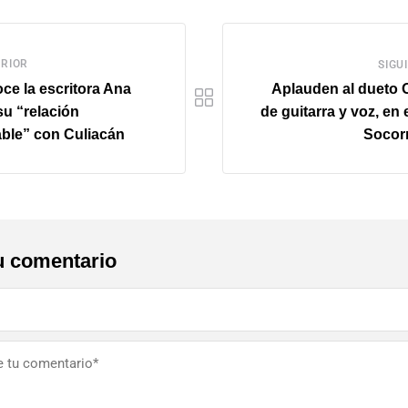
RIOR
SIGU
e la escritora Ana
Aplauden al dueto 
su “relación
de guitarra y voz, en e
able” con Culiacán
Socorr
u comentario