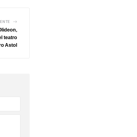
IENTE
Olideon,
l teatro
o Astol