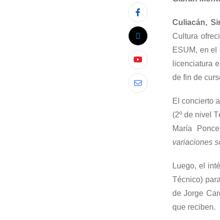
Culiacán, Sin
Cultura ofre
ESUM, en el q
licenciatura e
de fin de curs
El concierto 
(2º de nivel 
María Ponc
variaciones 
Luego, el int
Técnico) para
de Jorge Car
que reciben.