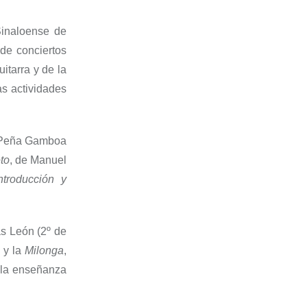
Sinaloense de
de conciertos
itarra y de la
las actividades
lo Peña Gamboa
to
, de Manuel
ntroducción y
as León (2º de
 y la
Milonga
,
 la enseñanza