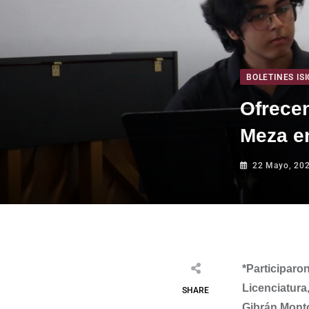
BOLETINES ISI
Ofrecen
Meza e
22 Mayo, 20
*
Participaro
Licenciatur
SHARE
Gibrán Monto