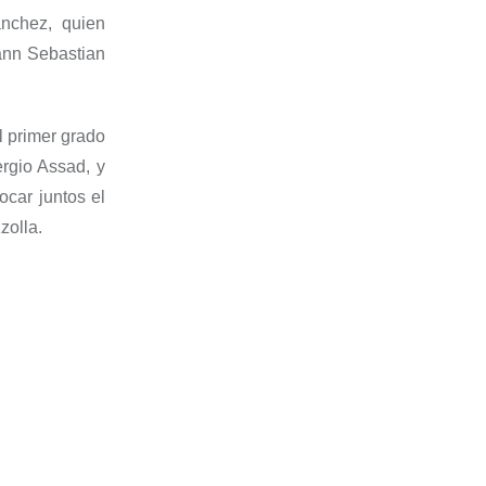
ánchez, quien
ann Sebastian
l primer grado
ergio Assad, y
ocar juntos el
zolla.