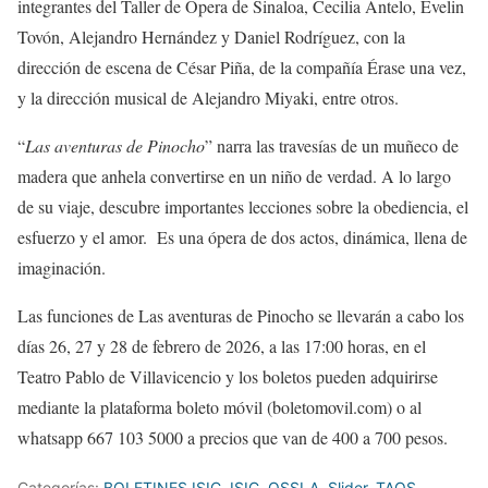
integrantes del Taller de Ópera de Sinaloa, Cecilia Antelo, Evelin
Tovón, Alejandro Hernández y Daniel Rodríguez, con la
dirección de escena de César Piña, de la compañía Érase una vez,
y la dirección musical de Alejandro Miyaki, entre otros.
“
Las aventuras de Pinocho
” narra las travesías de un muñeco de
madera que anhela convertirse en un niño de verdad. A lo largo
de su viaje, descubre importantes lecciones sobre la obediencia, el
esfuerzo y el amor. Es una ópera de dos actos, dinámica, llena de
imaginación.
Las funciones de Las aventuras de Pinocho se llevarán a cabo los
días 26, 27 y 28 de febrero de 2026, a las 17:00 horas, en el
Teatro Pablo de Villavicencio y los boletos pueden adquirirse
mediante la plataforma boleto móvil (boletomovil.com) o al
whatsapp 667 103 5000 a precios que van de 400 a 700 pesos.
Categorías:
BOLETINES ISIC
,
ISIC
,
OSSLA
,
Slider
,
TAOS