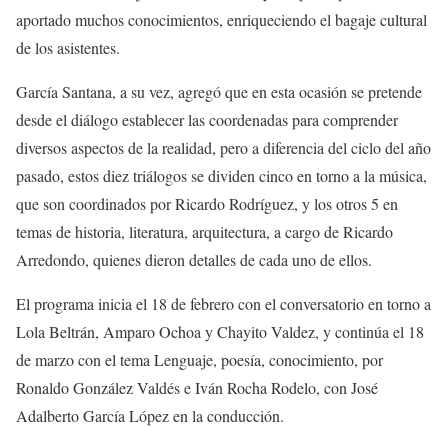
aportado
muchos conocimientos,
enriqueciendo el bagaje cultural
de los asistentes.
García Santana
, a su vez,
agregó
que en esta ocasión
se
pretende
desde el di
á
logo establecer las coord
e
nadas para comprender
diversos aspectos de la realidad,
pero a diferencia del ciclo
del año
pasado, estos
diez
tri
á
logos
se dividen
cinco
en torno a la música
,
que son coordinados por Ricardo Rodríguez,
y los otros
5 en
temas
de historia, literatura, arquitectura,
a cargo de
Ricardo
Arredondo
, quienes dieron detalles de cada uno de ellos.
El
programa inicia el 18 de febrero con el conversatorio en torno
a
Lola Beltrán, Amparo Ochoa y
Chayito
Valdez, y continúa el
1
8
de marzo con
el tema
Lenguaje, poesía, conocimiento
, por
Ronaldo González Valdés e Iván Rocha
Rodelo
, con José
Adalberto García López en la conducción.