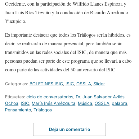
Occidente
, con la
participación
de Wilfrido
Llanes
Espinoza y
Juan Luis Ríos Treviño y la conducción de Ricardo Arredondo
Yucupicio
.
Es importante destacar que todos los
Triálogos
serán híbridos, es
decir, se realizarán de manera presencial, pero también serán
transmitidos en las redes sociales del ISIC, de manera que más
personas puedan ser parte de este programa que se llevará a cabo
como parte de las actividades del 50 aniversario del ISIC.
Categorías:
BOLETINES ISIC
,
ISIC
,
OSSLA
,
Slider
Etiquetas:
ciclo de conversatorios
,
Dr. Juan Salvador Avilés
Ochoa
,
ISIC
,
María Inés Amézquita
,
Música
,
OSSLA
,
palabra
,
Pensamiento
,
Triálogos
Deja un comentario