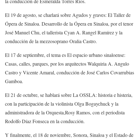
la conducción de Esmeralda Torres Ríos.
El 19 de agosto, se charlará sobre
Agudos y graves: El Taller de
Ópera
de Sinaloa. Desarrollo de la Ópera en Sinaloa
, por el tenor
José
Manuel
Chu
, el
tallerista
Cyan
A. Rangel
Ramírez
y la
conducción
de la mezzosoprano Oralia Castro.
El 17 de
septiembre
, el tema es
El espacio urbano sinaloense:
Casas, calles, parques
, por los arquitectos
Walquiria
A. Angulo
Castro y Vicente Amaral, conducción de
José Carlos Covarrubias
Gamboa.
El 21 de octubre, se hablará sobre
La OSSLA: historia e histeria
,
con la pa
rticipación de la violinista Olg
a
Bogaychuck
y la
administradora
de la Orquesta
,
Rosy Ramos, con el periodista
Rodolfo Díaz Fonseca en la conducción.
Y finalmente, el 18 de
noviembre
,
Sonora, Sinaloa y el Estado de