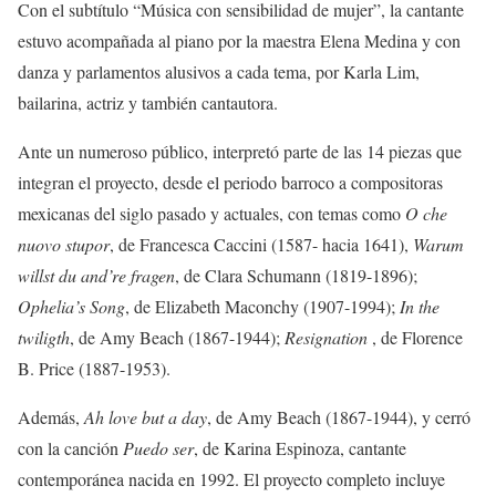
Con el subtítulo “Música con sensibilidad de mujer”, la cantante
estuvo acompañada al piano por la maestra Elena Medina y con
danza y parlamentos alusivos a cada tema, por Karla Lim,
bailarina, actriz y también cantautora.
Ante un numeroso público, interpretó parte de las 14 piezas que
integran el proyecto, desde el periodo barroco a compositoras
mexicanas del siglo pasado y actuales, con temas como
O che
nuovo stupor
, de Francesca Caccini (1587- hacia 1641),
Warum
willst du and’re fragen
, de Clara Schumann (1819-1896);
Ophelia’s Song
, de Elizabeth Maconchy (1907-1994);
In the
twiligth
, de Amy Beach (1867-1944);
Resignation
, de Florence
B. Price (1887-1953).
Además,
Ah love but a day
, de Amy Beach (1867-1944), y cerró
con la canción
Puedo ser
, de Karina Espinoza, cantante
contemporánea nacida en 1992. El proyecto completo incluye