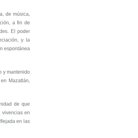
ca, de música,
ción
,
a fin de
ades. El poder
eciación, y la
ión espontánea
o
y mantenido
í en Ma
zatlán
,
nidad de que
 vivencias en
lejada en las