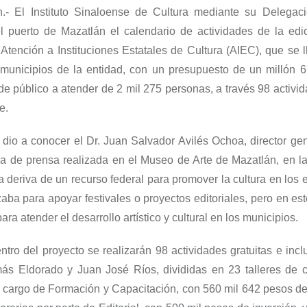
.-
El Instituto Sinaloense
de Cultura
mediante su Delegaci
l puerto de Mazatlán
el calendario de actividades de la edi
tención a Instituciones Estatales de Cultura (AIEC), que se 
municipios de la entidad,
con un presupuesto de un millón 6
 de público a atender de 2 mil 275 personas, a través 98 activid
e.
o dio a conocer
el Dr. Juan Salvador Avilés Ochoa, dir
ector gen
ia de prensa
realizada
en el Museo de Arte de Mazatlán
,
en l
 deriva de un recurso federal para promover la cultura en los 
izaba
para apoyar festivales o proyectos editoriales, pero en es
para atender el desarrollo artístico y cultural en los municipios.
ntro del proyecto se realizarán 98 actividades gratuitas e inc
más Eldorado y Juan José Ríos, divididas en 23 talleres de c
a cargo de Formación y Capacitación, con 560 mil 642 pesos de