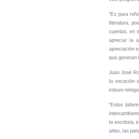
“
E
s para niño
literatura, po
cuentas, en t
apreciar la a
apreciación 
que generan l
Juan José Rod
la vocación 
estuv
o
releg
“
E
stos taller
intercambiem
la escritura, e
artes, las pa