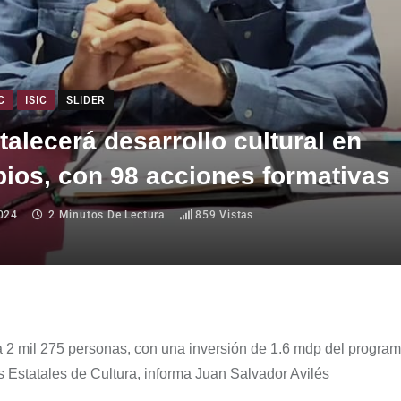
C
ISIC
SLIDER
rtalecerá desarrollo cultural en
ios, con 98 acciones formativas
024
2 Minutos De Lectura
859
Vistas
a 2 mil 275 personas, con una inversión de 1.6
mdp
del program
es Estatales de Cultura, informa Juan
Salvador
Avilés