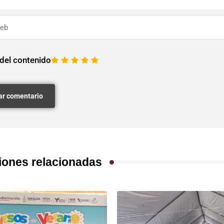
 del contenido
1
2
3
4
5
iones relacionadas