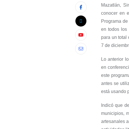
Mazatlán,
Sin
conocer
en e
Programa de A
en todos los 
para un total
7 de diciembr
Lo anterior l
en conferenc
este programa
antes se
util
está usand
o 
Indicó que de
municipios, 
artesanale
s 