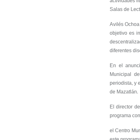
actividades li
Salas de Lect
Avilés Ochoa
objetivo es i
descentraliza
diferentes dis
En el anunc
Municipal de
p
eriodista
,
y
e
de Mazatlán
.
El director d
programa
con
el
Centro Mun
este program