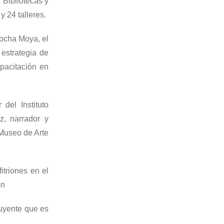
y Bibliotecas y
y 24 ta
lleres.
ocha Moya, el
 estrategia de
pacitación en
r del Instituto
ez,
n
arrador y
 Museo de Arte
fitriones en
el
en
uyente que es