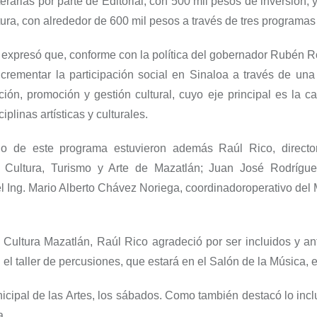
terarias por parte de Editorial, con 500 mil pesos de inversión, 
ura, con alrededor de 600 mil pesos a través de tres programas 
 expresó que, conforme con la política del gobernador Rubén R
ncrementar la participación social en Sinaloa a través de una
ción, promoción y gestión cultural, cuyo eje principal es l
a ca
ciplinas artísticas y culturales.
io de este programa estuvieron además
Raúl Rico,
d
irecto
 Cultura, Turismo y Arte de Mazatlán
;
Juan José Rodrígu
l
Ing
.
Ma
rio Alberto Chávez Noriega
, coordinador
operativo del
e Cultura Mazatlán, Raúl Rico agradeció por ser incluidos y
an
 el
taller de percusiones,
que estará
en el Salón de la Música, 
icipal de las Artes, los sábados
. Como también
destacó lo
incl
a
.