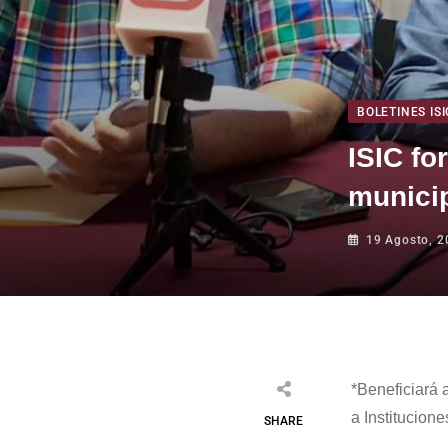
BOLETINES ISI
ISIC fo
municip
19 Agosto, 2
*
Beneficiará 
a Institucion
SHARE