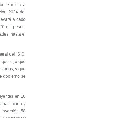
ón Sur
dio a
ción 2024 del
llevará a cabo
70 mil pesos,
ades, hasta el
eral del ISIC,
a que dijo que
estados, y que
te gobierno se
luyentes en 18
apacitación y
 inversión; 58