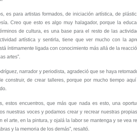
s, es para artistas formados, de iniciación artística, de plásti
esía
.
Creo que esto es algo muy
halagador
, porque
la educa
érminos de cultura, es una base para el resto de las activid
ctividad artística y sentirla, tiene que ver mucho con la apr
está íntimamente ligada con conocimiento más
allá de la reacc
as artes
”
.
ríguez, narrador y periodista
, a
gradeció
que se ha
ya
retoma
d
de construir, de crear talleres, porque por mucho tiempo aqu
ado
.
es, estos encuentros,
que más que nada es esto, una oportu
os nuestras voces y podamos crear y recrear nuestras propias
n el arte, en la pintura
,
y ojalá la labor se
mantenga y se vea ref
labras y la memoria de los demás
”
, resaltó.