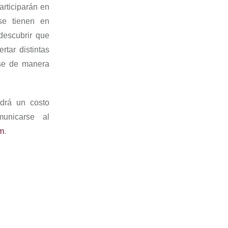
articiparán en
se tienen en
descubrir que
tar distintas
se de
manera
ndrá un costo
municarse al
m
.