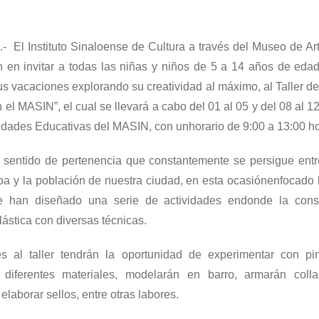
.-
El Instituto Sinaloense de Cultura a través del Museo de Ar
 en invitar a todas las niñas y niños de 5 a 14 años de eda
s vacaciones explorando su creatividad al máximo, al Taller
de
 el MASIN”, el cual se llevará a cabo del 01 al 05
y del 08 al 12
vidades Educativas del MASIN, con un
h
orario de 9:00 a 13:00 h
l sentido de pertenencia que constantemente se persigue entr
oa y la población de nuestra ciudad, en esta ocasión
enfocado 
e han diseñado una serie de actividades en
donde la cons
lástica con diversas técnicas.
es al taller tendrán la oportunidad de experimentar con pin
 diferentes materiales, modelarán en barro, armarán coll
elaborar sellos, entre otras labores.