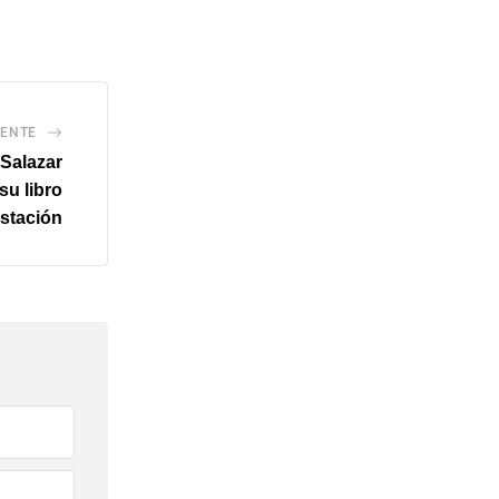
IENTE
 Salazar
su libro
stación