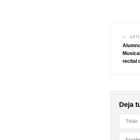
ANTE
Alumno
Musical
recital
Deja t