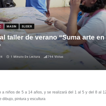
C
MASIN
SLIDER
 al taller de verano “Suma arte en 
”
24
1 Minuto De Lectura
794
Vistas
o a niños de 5 a 14 años, y se realizará del 1 al 5 y del 8 al 12
 dibujo, pintura y escultura