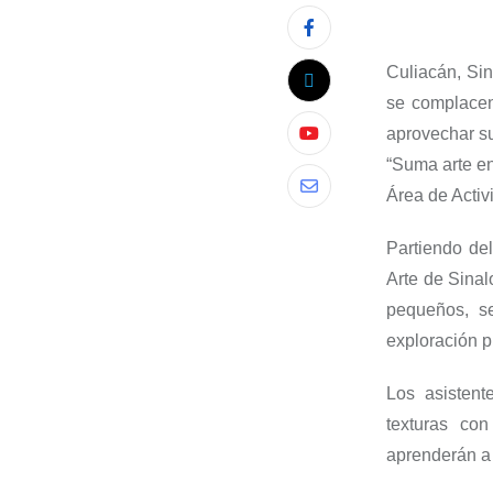
Culiacán,
Sin
se
complacen
aprovechar su
“Suma arte en
Área de Acti
Partiendo de
Arte de Sinal
pequeños, s
exploración p
Los
asistent
texturas con
aprenderán a 