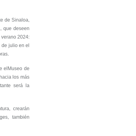
te de Sinaloa,
d, que
deseen
 verano 2024:
 de julio en el
oras.
e el
Museo de
hacia los más
tante será la
tura, crearán
ages, también