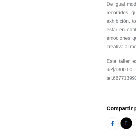
De igual mod
recorridos g
exhibición, t
estar en
con
emociones qu
creativa al m
Este taller 
de
$1300.00 
tel.
6677139933
Compartir 