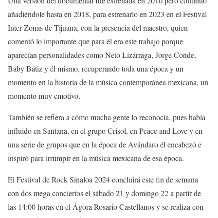
Una versión del
documental fue estrenad
a
en 2010
pero continuó
añadiéndole hasta
en 2018,
para estrenarlo
en 2023 en el Festival
Inter Zonas de Tijuana,
con la
presen
cia de
l maestro
, quien
comentó lo importante que para él
era
este trabajo porque
aparecían personalidades como Neto Lizárraga, Jorge Conde,
Baby Bátiz y
é
l mismo, recuperando
toda
una época y un
momento en la historia de la música contemporánea mexicana, un
momento muy emotivo.
También se refiera a có
mo mucha gente lo reconocía, pues había
influido en Santana, en el grupo Crisol, en
Peace
and
Love
y
en
una serie de grupos que en la época de
Avándaro
él
encabezó
e
inspiró para irrumpir en la música mexicana de esa época.
El
Festival de Rock Sinaloa 2024
concluirá este fin de semana
con dos mega conciertos el sábado 21 y domingo 22 a partir de
las 14:00 horas en el Ágora
Rosario Castellanos
y se realiza con