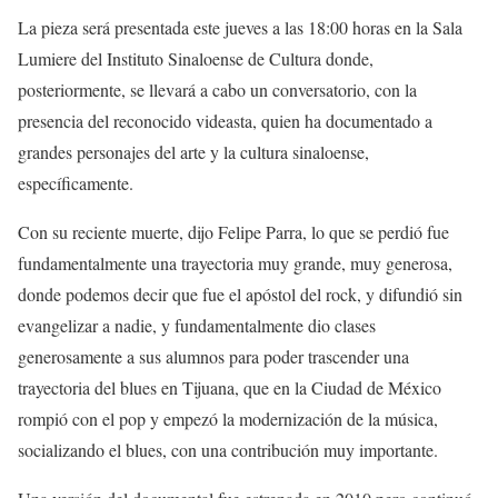
La pieza
será presentada
este jueves
a las 1
8
:00 horas en la Sala
Lumiere del Instituto Sinaloense de Cultura donde,
posteriormente, se llevará a cabo un conversatorio, con la
presencia del reconocido videasta
,
quien ha documentado a
grandes personajes del arte y la cultura sinaloense,
específicamente.
Con
s
u reciente
muerte
,
dijo Felipe Parra,
lo que se perdió fue
fundamentalmente una trayectoria muy grande,
muy
generosa
,
donde podemos decir que fue el ap
ó
sto
l
del rock, y difundió sin
evangelizar a nadie,
y
fundamentalmente
dio clases
generosamente a
sus
alumnos para poder trascender una
trayectoria del blues en Tijuana
,
que en la
Ciudad
de México
rompió con el pop y empezó la modernización de la música,
socializando el blues, con una contribución muy importante
.