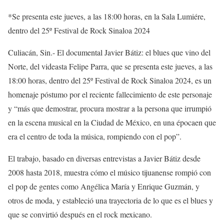
*
Se prese
nta este jueves, a las 18:00 horas, en la Sala
Lumié
re
,
dentro del 25º
Festival de Rock Sinaloa 2024
Culiacán,
Sin.-
El documental
Javier Bátiz: el blues que vino del
Norte
, de
l videasta
Felipe Parra, que se presenta este jueves
, a las
18:00 horas,
dentro del 25º Festival de Rock Sinaloa
2024,
es
un
homenaje póstumo por
el
reciente falleci
miento
de este personaje
y
“
más que demostrar, procura mostrar
a
la persona que irrumpió
en la escena musical en la Ciudad de México, en
una
época
en que
era el centro de toda la música
, rompiendo con el pop”
.
El trabajo, basado en diversas entrevistas a Javier Bátiz desde
2008 hasta 2018, muestra cómo el músico tijuanense
rompió con
el pop de gentes como Angélica María y Enrique Guzmán, y
otros de moda, y estableció una trayectoria de lo que es el blues y
que se convirtió después en
el
rock
mexicano
.