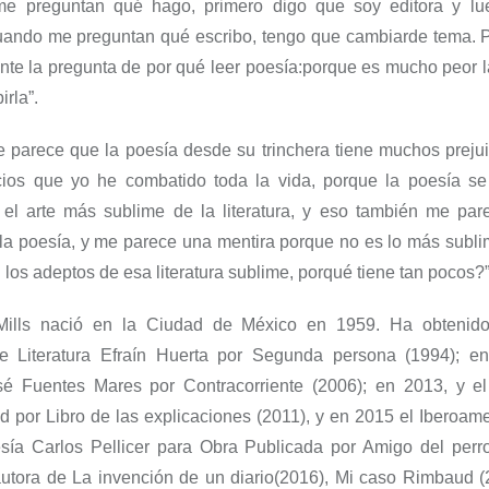
 preguntan qué hago, primero digo que soy editora y lu
uando
me preguntan qué escribo,
tengo que
cambi
ar
de tema
. 
nte la pregunta de por q
ué
leer poesía
:
porque es mucho peor l
irla
”
.
 parece que la poesía desde su trinchera tiene muchos prejui
icios que yo he combatido toda la vida, porque la poesía se
l arte más sublime de la literatura, y eso también me pa
 la poesía, y me parece una mentira porque no es lo más subli
 los adeptos de esa literatura sublime, porqué tiene tan pocos
?
ills nació en la Ciudad de México
en
1959.
Ha obtenido
e Literatura
Efraín Huerta
por
Segunda persona
(1994); en
sé Fuentes Mares
por
Contracorriente
(2006); en 2013, y el
ud
por
Libro de las explicaciones
(2011), y en 2015 el Iberoame
esía
Carlos Pellicer
para Obra Publicada por
Amigo del perr
autora de
La invención de un diario
(2016),
Mi caso
Rimbaud
(