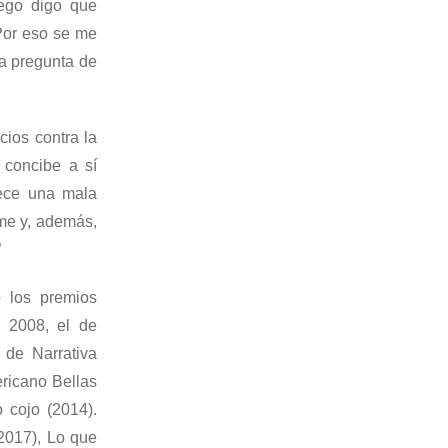
ego digo que
P
or eso se me
a pregunta de
cios contra la
 concibe a sí
rece una mala
me y
,
además,
”
 los premios
 2008, el de
 de Narrativa
ricano Bellas
o cojo
(2014).
2017),
Lo que