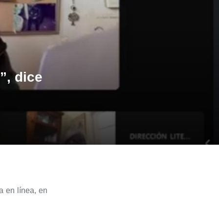
”, dice
a en línea, en