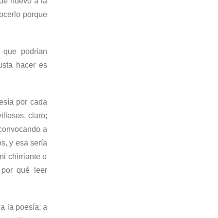
 de nuevo a la
nocerlo porque
,
que podrían
sta hacer es
oesía por cada
illosos, claro
;
 convocando a
os
,
y esa
sería
i chirriante o
 por
qué leer
ia la poesía
;
a