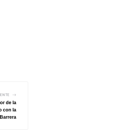
IENTE
or de la
o con la
Barrera