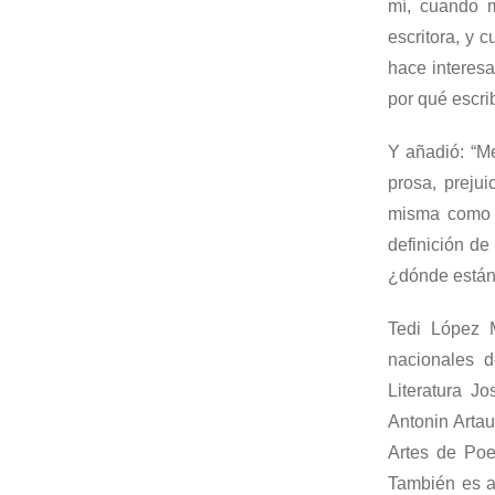
m
í
,
cuando me
escritora, y
c
hace interesa
por qué escrib
Y añadió: “
Me
prosa, preju
misma como e
definición de
¿
d
ó
nde están
Tedi
López M
nacionales d
Literatura
Jo
Antonin
Arta
Artes de Po
También es 