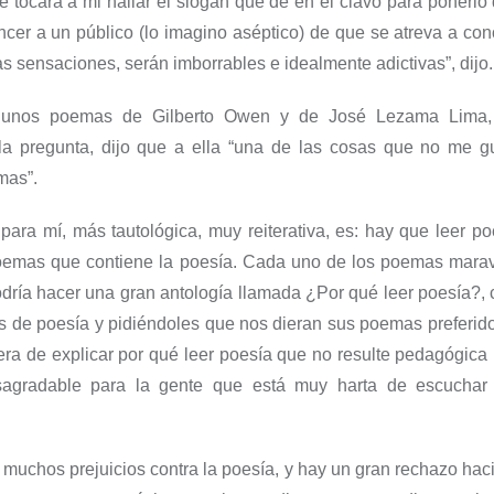
e tocara a mi hallar el slogan que
dé
en el clavo para ponerlo
cer a un público (lo
imagino
aséptico
) de que se atreva a co
las sensaciones, serán imborrables
e
idealmente adictivas
”,
dijo.
lgunos poemas de Gilberto Owen y de José
Lezama Lima
a pregunta, dijo que a ella “u
na de las cosas que no me gu
emas
”.
a para
mí
,
más
tautológica, muy reiterativa, es: hay que leer p
oemas que contiene la poesía
.
Cada uno de los poemas
marav
odría hacer una gran antología llamada
¿P
or qué leer poesía
?
,
es de poesía y pidiéndoles que nos dieran sus poemas preferid
ra de explicar por
qu
é
leer poesía que no resulte pedagógica n
esagradable para la gente que está muy harta de escuchar
 muchos prejuicios contra la poesía, y hay un gran rechazo hac