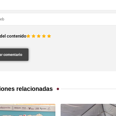
 del contenido
1
2
3
4
5
iones relacionadas