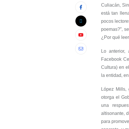
Culiacán,
Sin
est
á
tan llen
pocos lectore
poemas
?”, s
¿Por qué lee
Lo anterior,
Facebook
Cen
Cultura)
e
n e
la entidad
, e
López Mills
,
otorga el Go
una respues
altisonante,
para promover