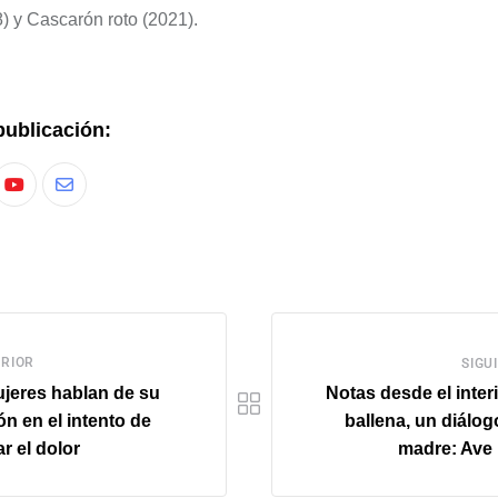
) y
Cascarón roto
(2021).
publicación:
RIOR
SIGU
jeres hablan de su
Notas desde el interi
ón en el intento de
ballena, un diálog
 el dolor
madre: Ave 