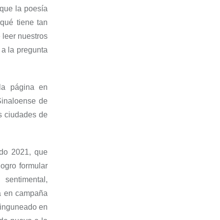
 que la poesía
r
qué tiene tan
 leer nuestros
a la pregunta
la página
en
 Sinaloense de
es ciudades de
ndo
2021
, que
logro formular
, sentimental,
ra en
campaña
 ninguneado en