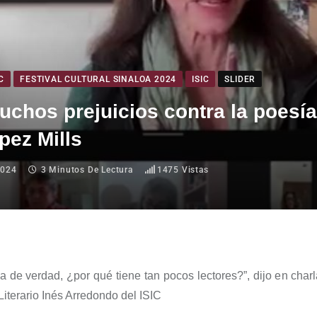
C
FESTIVAL CULTURAL SINALOA 2024
ISIC
SLIDER
chos prejuicios contra la poesía
pez Mills
2024
3 Minutos De Lectura
1475
Vistas
na de verdad, ¿por qué tiene tan pocos lectores?
”, di
jo e
n charl
Literario
Inés Arredondo
del ISIC