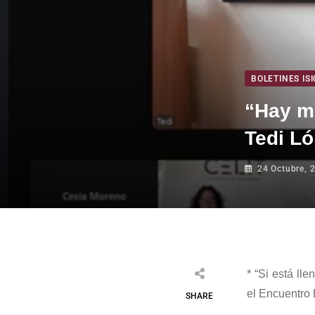
BOLETINES ISI
“Hay mu
Tedi Ló
24 Octubre, 
*
“Si está lle
el Encuentro 
SHARE