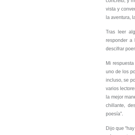
concreto, y m
vista
y
conven
la aventura, 
Tras leer a
responder a l
descifrar po
M
i respuest
uno de los p
incluso, se p
varios lector
la mejor mane
chillante, d
poesía
”.
Dijo que “h
ay