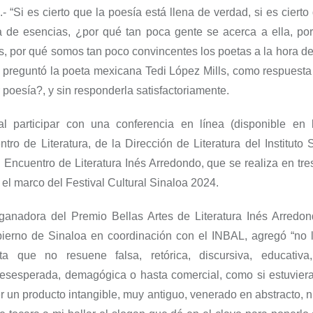
.-
“
Si es cierto que la poesía está llena de verdad, si es cierto
a de esencias
, ¿
por q
ué
tan poca gente se acerca a ella, po
s
,
por
qu
é
somos tan poco convincentes los poetas a la hora de
e preguntó
la poeta
mexicana
Tedi
López Mills,
como respuesta 
r poesía?
, y sin responderla satisfactoriamente.
 al participar con una conferencia en línea
(disponible en
tro de Literatura
, de la Dirección de Literatura del Instituto
l
Encuentro
de Literatura
Inés Arredondo
,
que se realiza en tr
n el marco del Festival Cultural Sinaloa 2024
.
ganadora
del
Premio Bellas Artes de Literatura
Inés Arredo
bierno de Sinaloa en coordinación con el INBAL, agregó
“n
o 
ta que no resuene falsa, ret
ó
rica, discursiva,
educativa
 desesperada, demagógica o hasta comercial, como si estuvie
 un producto intangible, muy antiguo, venerado en abstracto,