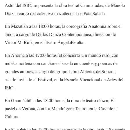
Astol
del ISIC, se presenta la obra teatral
Canmaradas
, de Manolo
Díaz
, a cargo del colectivo mazatlecos
Los Pata Salada
En Mazatlán a las 18:00 horas
, la coreografía
Anatomía sobre el
amor
, a cargo de Delfos Danza Contemporánea, dirección de
Víctor M. Ruíz
, en el
Teatro
Ángela
Peralta
.
E
n
Ahome a las 17:00 horas
, el concierto
Un mundo raro
, con
música
norteña con canciones basada en cuentos y poemas de
grandes autores, a cargo del g
rupo Libro Abierto
, de Sonora,
estado invitado al Festival, en la
Escuela Vocacional de Artes
del
ISIC
.
En Guamúchil, a las 18:00 horas
, la obra de teatro clown,
El
pastel de Verona
, con
La M
andrágora Teatro
, en la Casa de la
Cultura.
En
Navolato
a las 17:00 horas
, se presenta la obra teatral
Se vende