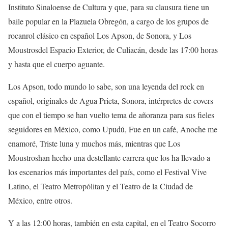
Instituto
Sinaloense
de Cultura
y que, para su clausura tiene u
n
baile popular
en
la
Plazuela Obregón
, a cargo
de los grupos de
rocanrol clásico en español
Los
Apson
, de Sonora,
y Los
Moustros
del Espacio Exterior, de Culiacán, desde las
17:00 horas
y hasta que el cuerpo aguante.
Los
Apson
, todo mundo lo sabe, son una leyenda del rock en
español, originales de Agua Prieta, Sonora, intérpretes de
covers
que con el tiempo se han vuelto tema de añoranza para sus fieles
seguidores en México, como
Upudú
,
Fue en un café
,
Anoche me
enamoré
,
Triste luna
y
muchos
más, mientras que Los
Moustros
han hecho una destellante carrera que los ha llevado a
los
escenarios más importantes del país, como el Festival Vive
Latino, el Teatro
Metropólitan
y el Teatro de la Ciudad de
México, entre otros.
Y a las
12:00 horas
, también en esta capital, en el
Teatro Socorro