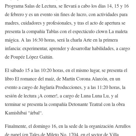
Programa Salas de Lectura
,
se
llevará a cabo los días 14, 15 y 16
de febrero
y
es un evento sin fines de
lucro
,
con actividades para
madres, cuidadores y profesionales, y
tras el acto de apertura
se
presenta la compañía Tablas con el espectáculo clown
La maleta
mágica
.
A las 16:30 horas, será la charla A
rte en la primera
infancia: experimentar, aprender y desarrollar habilidades
, a cargo
de
Poupée
López Gaitán.
El sábado 15 a las 10:20 horas
, en el mismo lugar,
se presenta el
li
b
ro
El romance del maíz
, de Martín Corona Alarcón, en un
evento a cargo de Juglaría Producciones, y a las 11:20 horas, la
sesión de lectura
¡A comer!
, a cargo de Luna
Luna
Lu, y al
terminar se presenta la compañía Detonante Teatral con la obra
Kamishibai
“
árbal
“
.
Finalmente, e
l domingo 16, en la sede de la organización
Arrullos
de papel
(en Tales de Mileto No. 1704,
en el sector de Villa