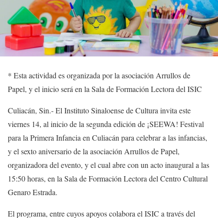
*
Esta actividad es o
rganizada por la asociación
Arrullos de
Papel
,
y el inicio
será
en
la Sala de Formación
Lectora
del ISIC
Culiacán,
Sin.-
El Instituto Sinaloense de Cultura invita e
ste
viernes 14
, al inicio de
la segunda edición de ¡SEEWA
!
F
estival
para la
P
rimera
I
nfancia en Culiacán para celebrar a las infancias
,
y
el
sex
to aniversario de
la asociación
Arrullos de Papel
,
organizadora del evento, y el cual abre con un acto
inaugural
a las
15:50
horas, en la Sala de Formación Lectora del
Centro Cultural
Genaro Estrada
.
El programa, entre cuyos apoyos colabora el ISIC
a través del