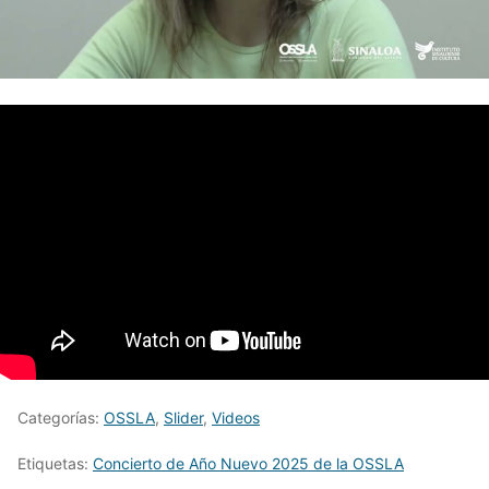
Categorías:
OSSLA
,
Slider
,
Videos
Etiquetas:
Concierto de Año Nuevo 2025 de la OSSLA