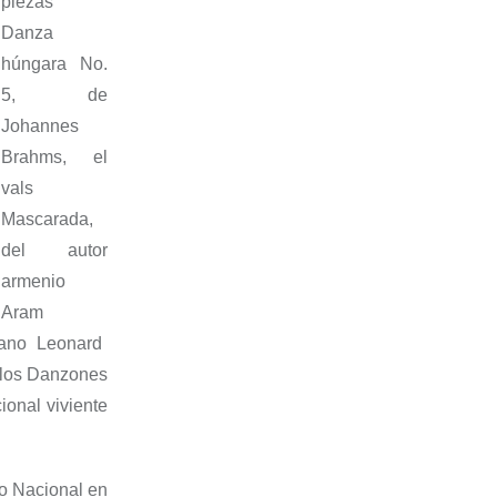
piezas
Danza
húngara No.
5
, de
Johannes
Brahms, el
vals
Mascarada
,
de
l
autor
armenio
A
ram
cano
Leonard
 los
Danzones
ional viviente
io Nacional en