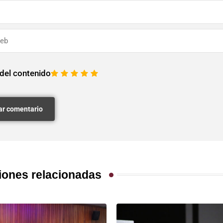
 del contenido
1
2
3
4
5
iones relacionadas