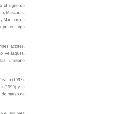
o el signo de
eo
,
Máscaras
,
y
Marchas de
a por encargo
ines, actores,
mo Velásquez,
tas, Emiliano
Teatro (1997);
a (1999) y la
1 de marzo de
do el uso para