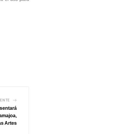
IENTE
sentará
amajoa,
as Artes