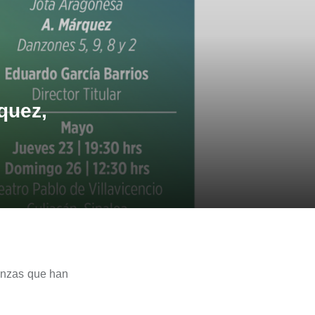
quez,
danzas que han