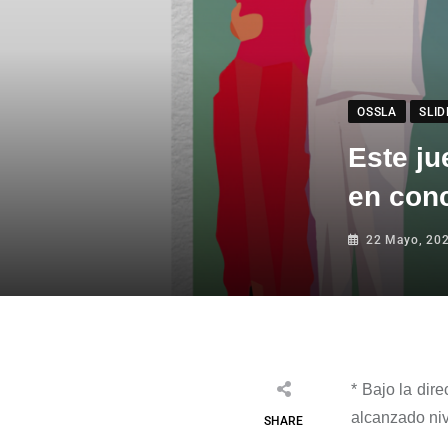
OSSLA
SLI
Este ju
en con
22 Mayo, 20
*
Bajo la dir
alcanzado niv
SHARE