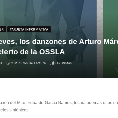
DER
TARJETA INFORMATIVA
eves, los danzones de Arturo Már
cierto de la OSSLA
24
2 Minutos De Lectura
847
Vistas
ección del Mtro. Eduardo García Barrios, tocará además otras 
eles sinfónicos