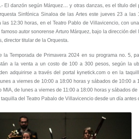
.-
El danzón según Márquez… y otras danzas
,
es el título de
rquesta Sinfónica Sinaloa de las A
rtes este j
ueves 23 a las 
 las 12:30 horas, en el Teatro Pablo de Villavicencio, con un
famoso autor sonorense Arturo Márquez, bajo la dirección del
, director titular de la Orquest
a.
de
la Temporada de Primavera 2024 en su programa no. 5, par
stán a la venta
a un costo de 100 a 300 pesos, según la ub
den adquirirse a través del portal kynetick.com o en la taquil
unes a viernes de 10:00 a 18:00 horas y sábados de 10:00 a 1
io MIA, de lunes a
viernes de 11:00 a 18:00 horas y sábados de
 taquilla del Teatro
Pabalo de Villavicencio desde un día antes 