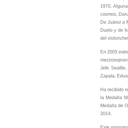
1970. Alguna
cosmos
,
Dan
De Juárez a 
Duelo y de Ir
del violonchel
En 2005 estr
mezzosoprano
Jefe Seattle
Zapata, Edu
H
a recibido 
la Medalla Mo
Medalla de Or
2014
.
Este programa