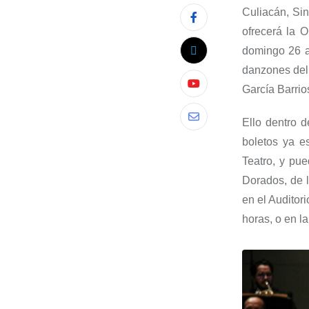
Culiacán, Sin
ofrecerá la
O
domingo
26
a
danzones del 
García Barrios
Ello dentro
boletos ya e
Teatro,
y pue
Dorados
,
de l
en el Auditor
horas, o en la