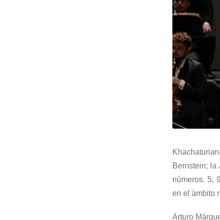
Khachaturian
Bernstein; la
números
. 5, 
en el ámbito 
Arturo Márq