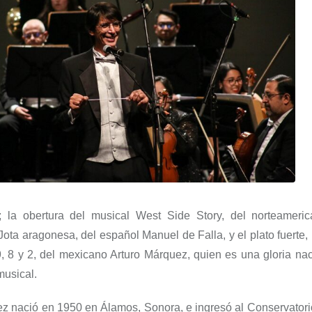
;
la obertura del musical
West Side Story
, de
l norteameri
Jota aragonesa
,
de
l español
Manuel de Falla, y el plato fuerte,
9, 8
y
2
, de
l mexicano
Arturo Márquez
, quien es una gloria nac
musical.
uez
n
ació
en
1950 en Álamos, Sonora
, e i
ngresó al Conservator