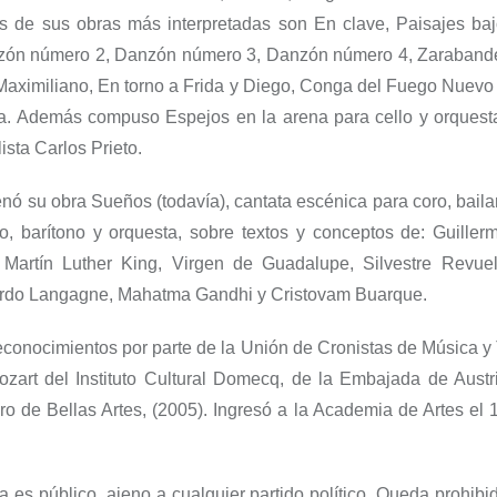
s de sus obras más interpretadas
son En clave
,
Paisajes baj
zón número 2
,
Danzón número 3
,
Danzón número 4
,
Zaraband
Maximiliano
,
En torno a Frida y Diego
,
Conga del Fuego Nuevo
a
.
Además compuso
Espejos en la
a
rena
para cello y orquest
ista Carlos Prieto.
enó
su obra
Sueños (todavía),
cantata escénica para coro, bailar
, barítono y orquesta, sobre textos y conceptos de: Guiller
, Martín Luther King, Virgen de Guadalupe, Silvestre Revuel
ardo Langagne, Mahatma
Gandhi
y Cristovam Buarque.
reconocimientos por parte de la Unión de Cronistas de Música y 
zart del Instituto Cultural
Domecq
, de la Embajada de Austri
o de Bellas Artes, (2005).
Ingresó a la Academia de Artes el 
 es público, ajeno a cualquier partido político. Queda prohibi